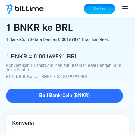
Beranda
Konverter Kripto
BNKR
ke
BRL
Daftar
1
BNKR
ke
BRL
1 BankrCoin Setara Dengan 0.00169891 Brazilian Real.
1
BNKR
=
0.00169891
BRL
Konversikan 1 BankrCoin Menjadi Brazilian Real Dengan Kurs
Tukar Saat Ini.
BNKR
/
BRL
Kurs
: 1
BNKR
=
0.00169891
BRL
Beli
BankrCoin
(
BNKR
)
Konversi