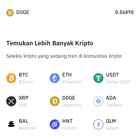
DOGE
0.06890
Temukan Lebih Banyak Kripto
Seleksi kripto yang sedang tren di komunitas kripto
BTC
ETH
USDT
Bitcoin
Ethereum
Tether USDT
XRP
DOGE
ADA
XRP
Dogecoin
Cardano
BAL
HNT
GLM
Balancer
Helium
Golem