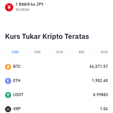
1
BNKR
ke
JPY
¥
0.05236
Kurs Tukar Kripto Teratas
USD
INR
EUR
BRL
RUB
BTC
64,571.57
ETH
1,902.60
USDT
0.99883
XRP
1.04