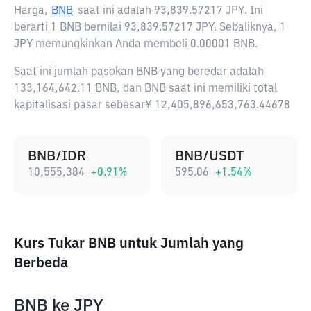
Harga,
BNB
saat ini adalah
93,839.57217 JPY
. Ini
berarti 1 BNB bernilai 93,839.57217 JPY. Sebaliknya, 1
JPY memungkinkan Anda membeli 0.00001 BNB.
Saat ini jumlah pasokan BNB yang beredar adalah
133,164,642.11 BNB, dan BNB saat ini memiliki total
kapitalisasi pasar sebesar¥ 12,405,896,653,763.44678
BNB/IDR
BNB/USDT
10,555,384
+
0.91
%
595.06
+
1.54
%
Kurs Tukar BNB untuk Jumlah yang
Berbeda
BNB
ke
JPY