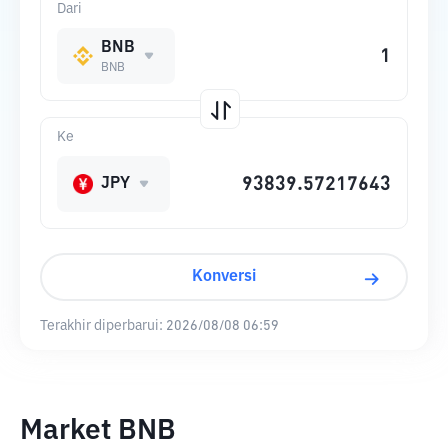
Dari
BNB
BNB
Ke
JPY
Konversi
Terakhir diperbarui:
2026/08/08 06:59
Market BNB