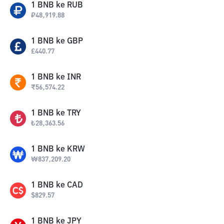
1
BNB
ke
RUB
₽
48,919.88
1
BNB
ke
GBP
£
440.77
1
BNB
ke
INR
₹
56,574.22
1
BNB
ke
TRY
₺
28,363.56
1
BNB
ke
KRW
₩
837,209.20
1
BNB
ke
CAD
$
829.57
1
BNB
ke
JPY