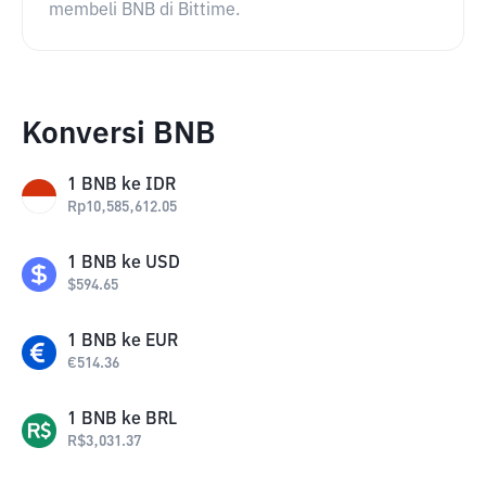
membeli BNB di Bittime.
Konversi BNB
1
BNB
ke
IDR
Rp
10,585,612.05
1
BNB
ke
USD
$
594.65
1
BNB
ke
EUR
€
514.36
1
BNB
ke
BRL
R$
3,031.37