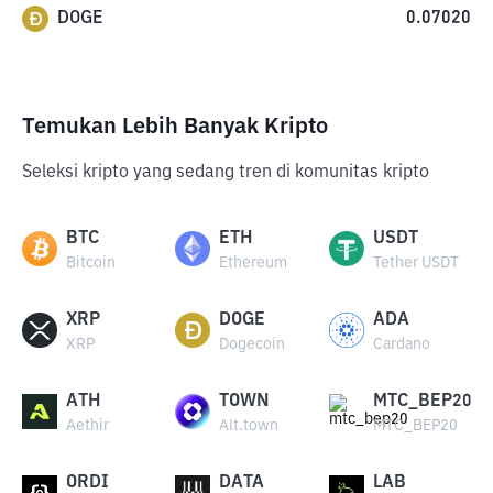
DOGE
0.07020
Temukan Lebih Banyak Kripto
Seleksi kripto yang sedang tren di komunitas kripto
BTC
ETH
USDT
Bitcoin
Ethereum
Tether USDT
XRP
DOGE
ADA
XRP
Dogecoin
Cardano
ATH
TOWN
MTC_BEP20
Aethir
Alt.town
MTC_BEP20
ORDI
DATA
LAB