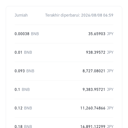
Jumlah
Terakhir diperbarui:
2026/08/08 06:59
0.00038
BNB
35.65903
JPY
0.01
BNB
938.39572
JPY
0.093
BNB
8,727.08021
JPY
0.1
BNB
9,383.95721
JPY
0.12
BNB
11,260.74866
JPY
0.18
BNB
16,891.12299
JPY