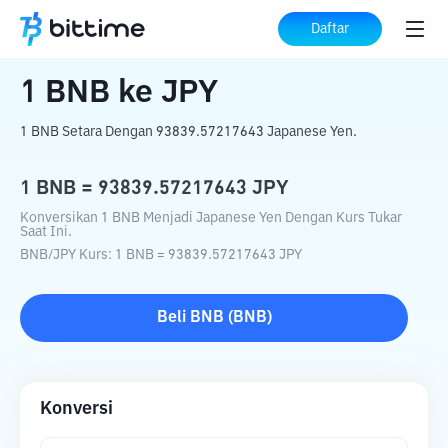
Beranda
Konverter Kripto
BNB
ke
JPY
Daftar
1
BNB
ke
JPY
1 BNB Setara Dengan 93839.57217643 Japanese Yen.
1
BNB
=
93839.57217643
JPY
Konversikan 1 BNB Menjadi Japanese Yen Dengan Kurs Tukar
Saat Ini.
BNB
/
JPY
Kurs
: 1
BNB
=
93839.57217643
JPY
Beli
BNB
(
BNB
)
Konversi