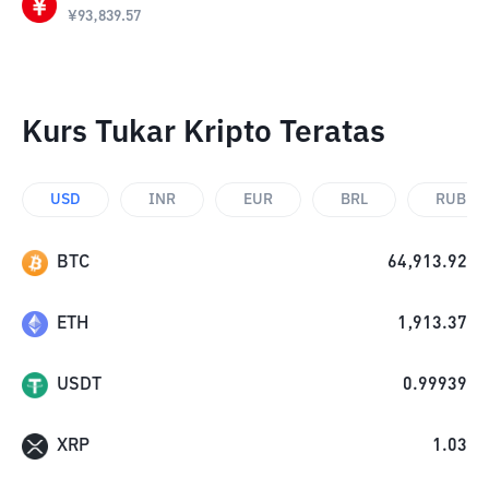
¥
93,839.57
Kurs Tukar Kripto Teratas
USD
INR
EUR
BRL
RUB
BTC
64,913.92
ETH
1,913.37
USDT
0.99939
XRP
1.03