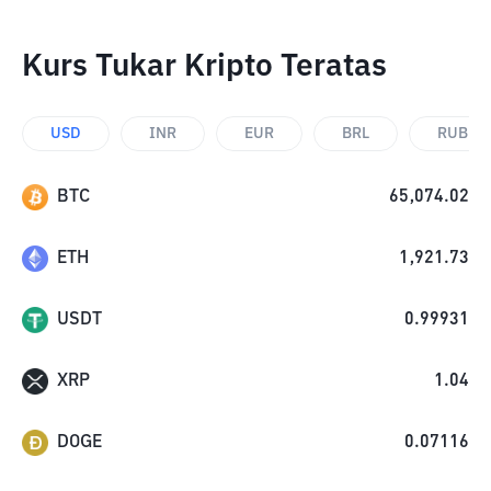
Kurs Tukar Kripto Teratas
USD
INR
EUR
BRL
RUB
BTC
65,074.02
ETH
1,921.73
USDT
0.99931
XRP
1.04
DOGE
0.07116