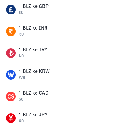
1
BLZ
ke
GBP
£
0
1
BLZ
ke
INR
₹
0
1
BLZ
ke
TRY
₺
0
1
BLZ
ke
KRW
₩
0
1
BLZ
ke
CAD
$
0
1
BLZ
ke
JPY
¥
0