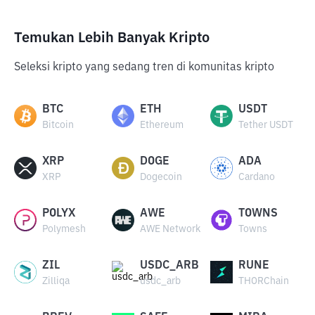
Temukan Lebih Banyak Kripto
Seleksi kripto yang sedang tren di komunitas kripto
BTC
ETH
USDT
Bitcoin
Ethereum
Tether USDT
XRP
DOGE
ADA
XRP
Dogecoin
Cardano
POLYX
AWE
TOWNS
Polymesh
AWE Network
Towns
ZIL
USDC_ARB
RUNE
Zilliqa
usdc_arb
THORChain