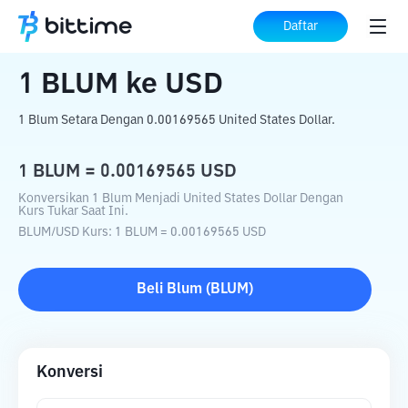
Beranda
Konverter Kripto
BLUM
ke
USD
Daftar
1
BLUM
ke
USD
1 Blum Setara Dengan 0.00169565 United States Dollar.
1
BLUM
=
0.00169565
USD
Konversikan 1 Blum Menjadi United States Dollar Dengan
Kurs Tukar Saat Ini.
BLUM
/
USD
Kurs
: 1
BLUM
=
0.00169565
USD
Beli
Blum
(
BLUM
)
Konversi