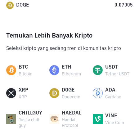
DOGE
0.07005
Temukan Lebih Banyak Kripto
Seleksi kripto yang sedang tren di komunitas kripto
BTC
ETH
USDT
Bitcoin
Ethereum
Tether USDT
XRP
DOGE
ADA
XRP
Dogecoin
Cardano
CHILLGUY
HAEDAL
VINE
Just a chill
Haedal
Vine Coin
guy
Protocol