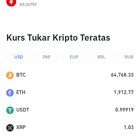
¥
0.26759
Kurs Tukar Kripto Teratas
USD
INR
EUR
BRL
RUB
BTC
64,768.33
ETH
1,912.77
USDT
0.99919
XRP
1.03