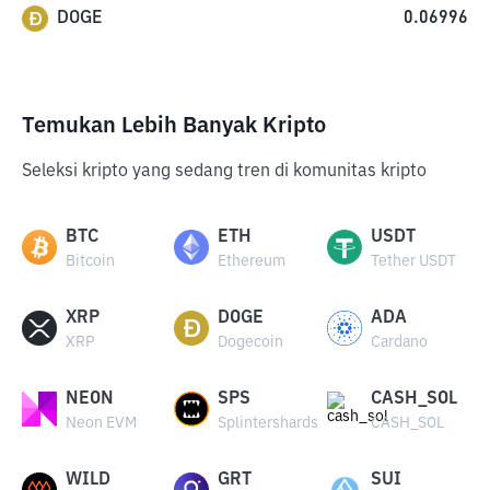
DOGE
0.06996
Temukan Lebih Banyak Kripto
Seleksi kripto yang sedang tren di komunitas kripto
BTC
ETH
USDT
Bitcoin
Ethereum
Tether USDT
XRP
DOGE
ADA
XRP
Dogecoin
Cardano
NEON
SPS
CASH_SOL
Neon EVM
Splintershards
CASH_SOL
WILD
GRT
SUI