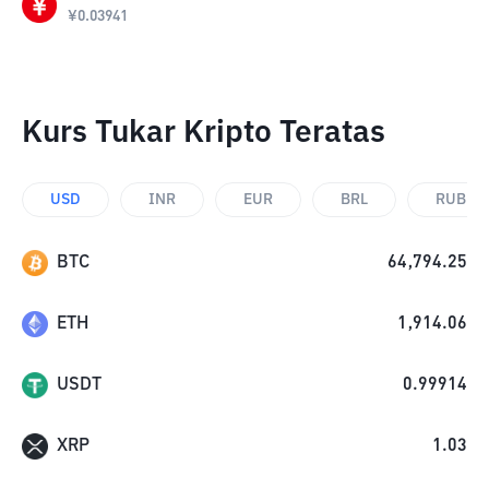
¥
0.03941
Kurs Tukar Kripto Teratas
USD
INR
EUR
BRL
RUB
BTC
64,794.25
ETH
1,914.06
USDT
0.99914
XRP
1.03