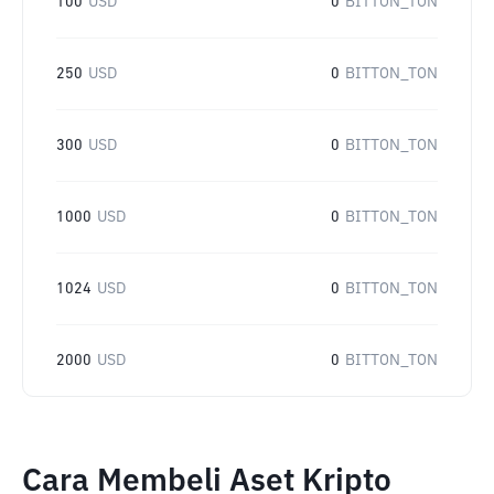
100
USD
0
BITTON_TON
250
USD
0
BITTON_TON
300
USD
0
BITTON_TON
1000
USD
0
BITTON_TON
1024
USD
0
BITTON_TON
2000
USD
0
BITTON_TON
Cara Membeli Aset Kripto