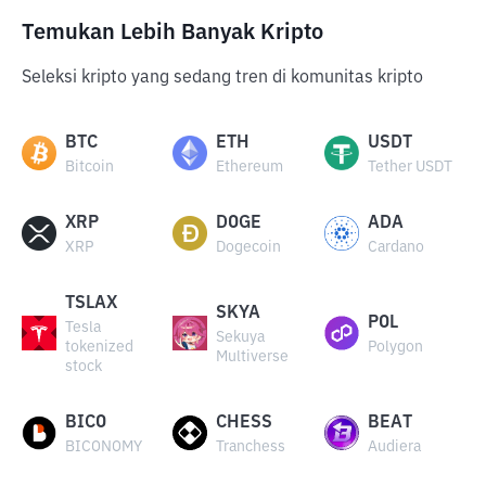
Temukan Lebih Banyak Kripto
Seleksi kripto yang sedang tren di komunitas kripto
BTC
ETH
USDT
Bitcoin
Ethereum
Tether USDT
XRP
DOGE
ADA
XRP
Dogecoin
Cardano
TSLAX
SKYA
POL
Tesla
Sekuya
tokenized
Polygon
Multiverse
stock
BICO
CHESS
BEAT
BICONOMY
Tranchess
Audiera