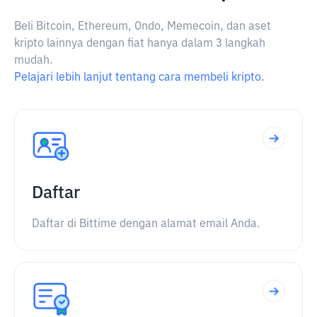
Beli Bitcoin, Ethereum, Ondo, Memecoin, dan aset
kripto lainnya dengan fiat hanya dalam 3 langkah
mudah.
Pelajari lebih lanjut tentang cara membeli kripto.
Daftar
Daftar di Bittime dengan alamat email Anda.