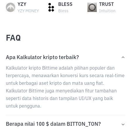
YZY
BLESS
TRUST
YZY MONEY
Bless
Intuition
FAQ
Apa Kalkulator kripto terbaik?
Kalkulator kripto Bittime adalah pilihan populer dan
terpercaya, menawarkan konversi kurs secara real-time
untuk berbagai aset kripto dan mata uang fiat.
Kalkulator Bittime juga menyediakan fitur tambahan
seperti data historis dan tampilan UI/UX yang baik
untuk pengguna.
Berapa nilai 100 $ dalam BITTON_TON?