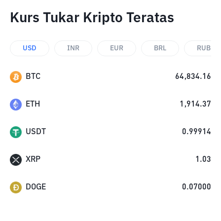
Kurs Tukar Kripto Teratas
USD
INR
EUR
BRL
RUB
BTC
64,834.16
ETH
1,914.37
USDT
0.99914
XRP
1.03
DOGE
0.07000