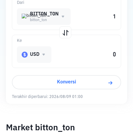
Dari
BITTON_TON
bitton_ton
Ke
USD
Konversi
Terakhir diperbarui:
2026/08/09 01:00
Market bitton_ton