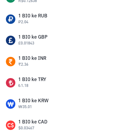
R$
0.12638
1
BIO
ke
RUB
₽
2.04
1
BIO
ke
GBP
£
0.01843
1
BIO
ke
INR
₹
2.36
1
BIO
ke
TRY
₺
1.18
1
BIO
ke
KRW
₩
35.01
1
BIO
ke
CAD
$
0.03467