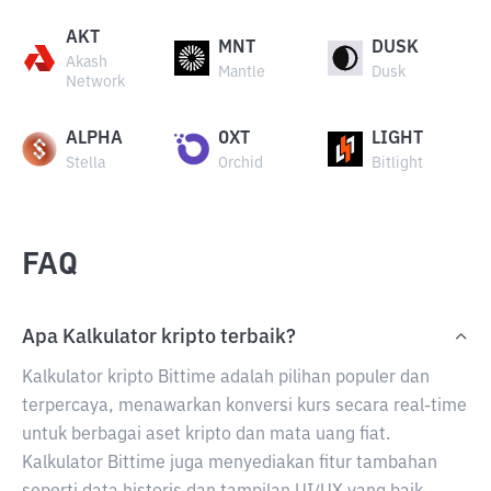
AKT
MNT
DUSK
Akash
Mantle
Dusk
Network
ALPHA
OXT
LIGHT
Stella
Orchid
Bitlight
FAQ
Apa Kalkulator kripto terbaik?
Kalkulator kripto Bittime adalah pilihan populer dan
terpercaya, menawarkan konversi kurs secara real-time
untuk berbagai aset kripto dan mata uang fiat.
Kalkulator Bittime juga menyediakan fitur tambahan