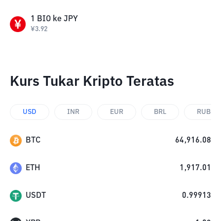
1
BIO
ke
JPY
¥
3.92
Kurs Tukar Kripto Teratas
USD
INR
EUR
BRL
RUB
BTC
64,916.08
ETH
1,917.01
USDT
0.99913