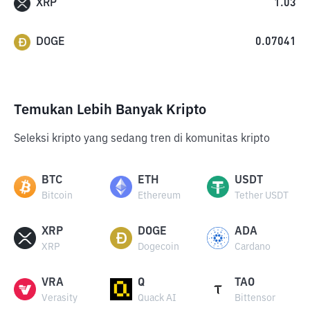
XRP
1.03
DOGE
0.07041
Temukan Lebih Banyak Kripto
Seleksi kripto yang sedang tren di komunitas kripto
BTC
ETH
USDT
Bitcoin
Ethereum
Tether USDT
XRP
DOGE
ADA
XRP
Dogecoin
Cardano
VRA
Q
TAO
Verasity
Quack AI
Bittensor