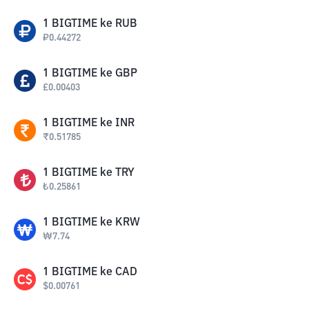
1
BIGTIME
ke
RUB
₽
0.44272
1
BIGTIME
ke
GBP
£
0.00403
1
BIGTIME
ke
INR
₹
0.51785
1
BIGTIME
ke
TRY
₺
0.25861
1
BIGTIME
ke
KRW
₩
7.74
1
BIGTIME
ke
CAD
$
0.00761