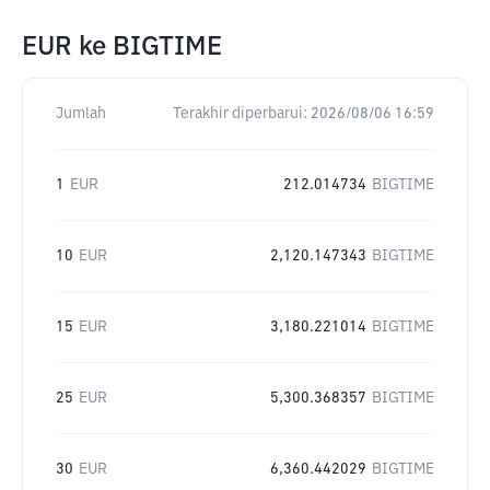
EUR
ke
BIGTIME
Jumlah
Terakhir diperbarui:
2026/08/06 16:59
1
EUR
212.014734
BIGTIME
10
EUR
2,120.147343
BIGTIME
15
EUR
3,180.221014
BIGTIME
25
EUR
5,300.368357
BIGTIME
30
EUR
6,360.442029
BIGTIME