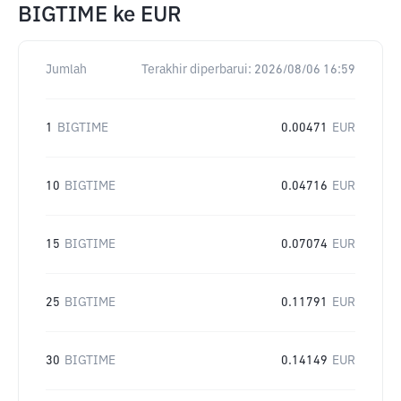
BIGTIME
ke
EUR
Jumlah
Terakhir diperbarui:
2026/08/06 16:59
1
BIGTIME
0.00471
EUR
10
BIGTIME
0.04716
EUR
15
BIGTIME
0.07074
EUR
25
BIGTIME
0.11791
EUR
30
BIGTIME
0.14149
EUR