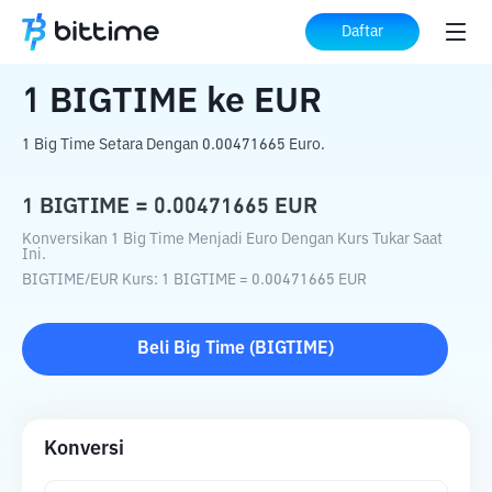
Beranda
Konverter Kripto
BIGTIME
ke
Daftar
EUR
1
BIGTIME
ke
EUR
1 Big Time Setara Dengan 0.00471665 Euro.
1
BIGTIME
=
0.00471665
EUR
Konversikan 1 Big Time Menjadi Euro Dengan Kurs Tukar Saat
Ini.
BIGTIME
/
EUR
Kurs
: 1
BIGTIME
=
0.00471665
EUR
Beli
Big Time
(
BIGTIME
)
Konversi