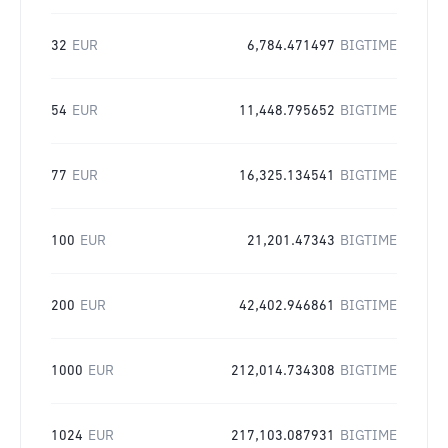
32
EUR
6,784.471497
BIGTIME
54
EUR
11,448.795652
BIGTIME
77
EUR
16,325.134541
BIGTIME
100
EUR
21,201.47343
BIGTIME
200
EUR
42,402.946861
BIGTIME
1000
EUR
212,014.734308
BIGTIME
1024
EUR
217,103.087931
BIGTIME