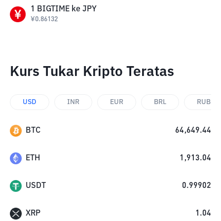
1
BIGTIME
ke
JPY
¥
0.86132
Kurs Tukar Kripto Teratas
USD
INR
EUR
BRL
RUB
BTC
64,649.44
ETH
1,913.04
USDT
0.99902
XRP
1.04