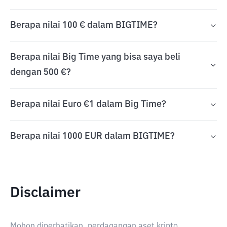
Berapa nilai 100 € dalam BIGTIME?
Berapa nilai Big Time yang bisa saya beli
dengan 500 €?
Berapa nilai Euro €1 dalam Big Time?
Berapa nilai 1000 EUR dalam BIGTIME?
Disclaimer
Mohon diperhatikan, perdagangan aset kripto