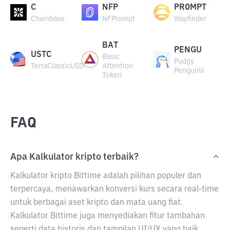
C
NFP
PROMPT
Chainbase
NFPrompt
Wayfinder
BAT
PENGU
USTC
Basic
Pudgy
TerraClassicUSD
Attention
Penguins
Token
FAQ
Apa Kalkulator kripto terbaik?
Kalkulator kripto Bittime adalah pilihan populer dan
terpercaya, menawarkan konversi kurs secara real-time
untuk berbagai aset kripto dan mata uang fiat.
Kalkulator Bittime juga menyediakan fitur tambahan
seperti data historis dan tampilan UI/UX yang baik