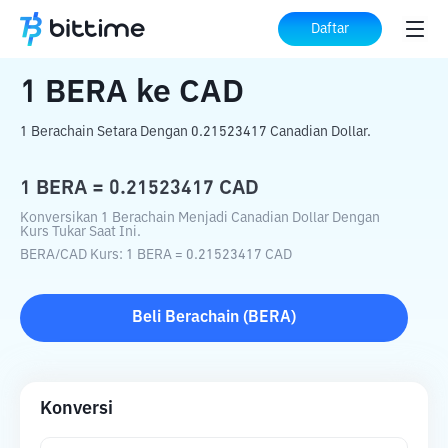
Beranda
Konverter Kripto
BERA
ke
CAD
Daftar
1
BERA
ke
CAD
1 Berachain Setara Dengan 0.21523417 Canadian Dollar.
1
BERA
=
0.21523417
CAD
Konversikan 1 Berachain Menjadi Canadian Dollar Dengan
Kurs Tukar Saat Ini.
BERA
/
CAD
Kurs
: 1
BERA
=
0.21523417
CAD
Beli
Berachain
(
BERA
)
Konversi