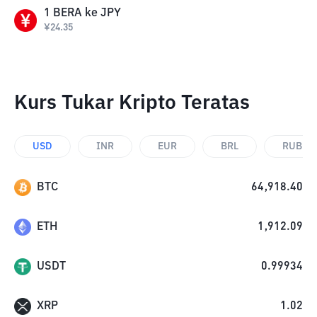
1
BERA
ke
JPY
¥
24.35
Kurs Tukar Kripto Teratas
USD
INR
EUR
BRL
RUB
BTC
64,918.40
ETH
1,912.09
USDT
0.99934
XRP
1.02