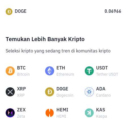
DOGE
0.06966
Temukan Lebih Banyak Kripto
Seleksi kripto yang sedang tren di komunitas kripto
BTC
ETH
USDT
Bitcoin
Ethereum
Tether USDT
XRP
DOGE
ADA
XRP
Dogecoin
Cardano
ZEX
HEMI
KAS
Zeta
HEMI
Kaspa