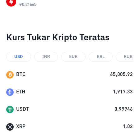
¥
0.21665
Kurs Tukar Kripto Teratas
USD
INR
EUR
BRL
RUB
BTC
65,005.92
ETH
1,917.33
USDT
0.99946
XRP
1.03