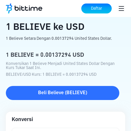
Beranda
Konverter Kripto
BELIEVE
ke
Daftar
USD
1
BELIEVE
ke
USD
1 Believe Setara Dengan 0.00137294 United States Dollar.
1
BELIEVE
=
0.00137294
USD
Konversikan 1 Believe Menjadi United States Dollar Dengan
Kurs Tukar Saat Ini.
BELIEVE
/
USD
Kurs
: 1
BELIEVE
=
0.00137294
USD
Beli
Believe
(
BELIEVE
)
Konversi