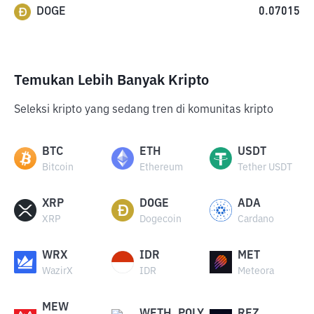
DOGE
0.07015
Temukan Lebih Banyak Kripto
Seleksi kripto yang sedang tren di komunitas kripto
BTC
ETH
USDT
Bitcoin
Ethereum
Tether USDT
XRP
DOGE
ADA
XRP
Dogecoin
Cardano
WRX
IDR
MET
WazirX
IDR
Meteora
MEW