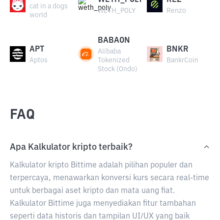
WETH_POLY
REZ
cat in a dogs
WETH_POLY
Renzo
world
BABAON
APT
BNKR
Alibaba
Aptos
Tokenized
BankrCoin
Stock (Ondo)
FAQ
Apa Kalkulator kripto terbaik?
Kalkulator kripto Bittime adalah pilihan populer dan
terpercaya, menawarkan konversi kurs secara real-time
untuk berbagai aset kripto dan mata uang fiat.
Kalkulator Bittime juga menyediakan fitur tambahan
seperti data historis dan tampilan UI/UX yang baik