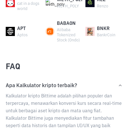
WETH_POLY
REZ
cat in a dogs
WETH_POLY
Renzo
world
BABAON
APT
BNKR
Alibaba
Aptos
Tokenized
BankrCoin
Stock (Ondo)
FAQ
Apa Kalkulator kripto terbaik?
Kalkulator kripto Bittime adalah pilihan populer dan
terpercaya, menawarkan konversi kurs secara real-time
untuk berbagai aset kripto dan mata uang fiat.
Kalkulator Bittime juga menyediakan fitur tambahan
seperti data historis dan tampilan UI/UX yang baik