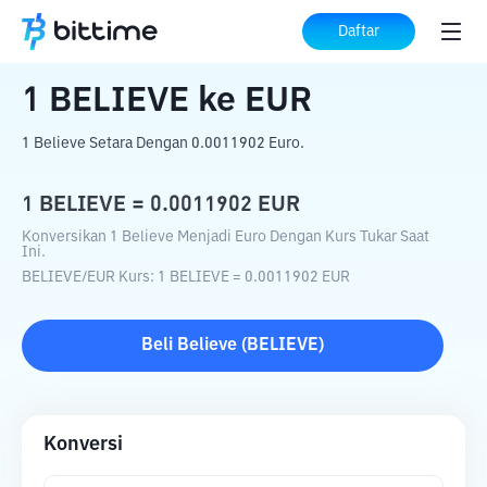
Beranda
Konverter Kripto
BELIEVE
ke
Daftar
EUR
1
BELIEVE
ke
EUR
1 Believe Setara Dengan 0.0011902 Euro.
1
BELIEVE
=
0.0011902
EUR
Konversikan 1 Believe Menjadi Euro Dengan Kurs Tukar Saat
Ini.
BELIEVE
/
EUR
Kurs
: 1
BELIEVE
=
0.0011902
EUR
Beli
Believe
(
BELIEVE
)
Konversi