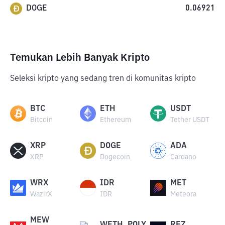
DOGE
0.06921
Temukan Lebih Banyak Kripto
Seleksi kripto yang sedang tren di komunitas kripto
BTC
ETH
USDT
Bitcoin
Ethereum
Tether USDT
XRP
DOGE
ADA
XRP
Dogecoin
Cardano
WRX
IDR
MET
WazirX
IDR
Meteora
MEW