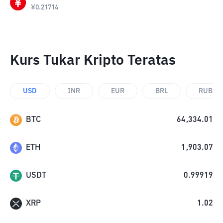
¥
0.21714
Kurs Tukar Kripto Teratas
USD
INR
EUR
BRL
RUB
BTC
64,334.01
ETH
1,903.07
USDT
0.99919
XRP
1.02