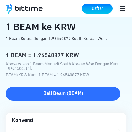
Beranda
Konverter Kripto
BEAM
ke
KRW
Daftar
1
BEAM
ke
KRW
1 Beam Setara Dengan 1.96540877 South Korean Won.
1
BEAM
=
1.96540877
KRW
Konversikan 1 Beam Menjadi South Korean Won Dengan Kurs
Tukar Saat Ini.
BEAM
/
KRW
Kurs
: 1
BEAM
=
1.96540877
KRW
Beli
Beam
(
BEAM
)
Konversi