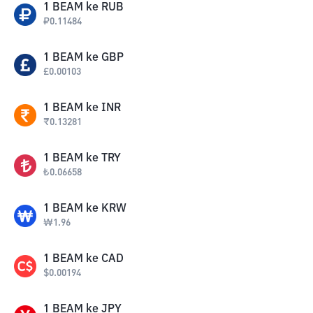
1
BEAM
ke
RUB
₽
0.11484
1
BEAM
ke
GBP
£
0.00103
1
BEAM
ke
INR
₹
0.13281
1
BEAM
ke
TRY
₺
0.06658
1
BEAM
ke
KRW
₩
1.96
1
BEAM
ke
CAD
$
0.00194
1
BEAM
ke
JPY