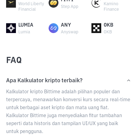
FITFI
World Liberty
Kamino
Step App
Financial
Finance
LUMIA
ANY
OKB
Lumia
Anyswap
OKB
FAQ
Apa Kalkulator kripto terbaik?
Kalkulator kripto Bittime adalah pilihan populer dan
terpercaya, menawarkan konversi kurs secara real-time
untuk berbagai aset kripto dan mata uang fiat.
Kalkulator Bittime juga menyediakan fitur tambahan
seperti data historis dan tampilan UI/UX yang baik
untuk pengguna.