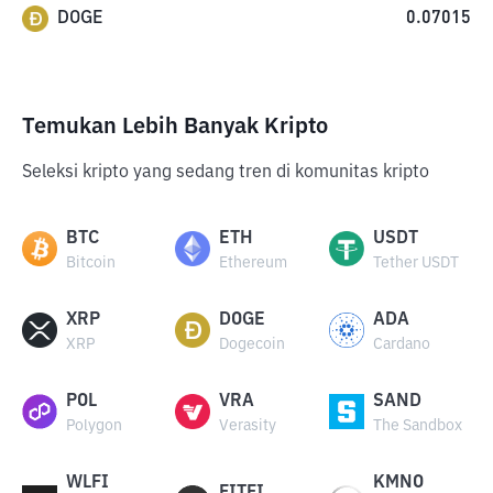
DOGE
0.07015
Temukan Lebih Banyak Kripto
Seleksi kripto yang sedang tren di komunitas kripto
BTC
ETH
USDT
Bitcoin
Ethereum
Tether USDT
XRP
DOGE
ADA
XRP
Dogecoin
Cardano
POL
VRA
SAND
Polygon
Verasity
The Sandbox
WLFI
KMNO