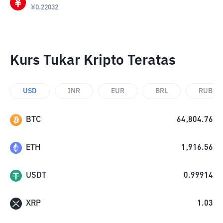
¥
0.22032
Kurs Tukar Kripto Teratas
USD
INR
EUR
BRL
RUB
BTC
64,804.76
ETH
1,916.56
USDT
0.99914
XRP
1.03