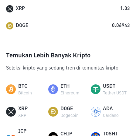
XRP
1.03
DOGE
0.06943
Temukan Lebih Banyak Kripto
Seleksi kripto yang sedang tren di komunitas kripto
BTC
ETH
USDT
Bitcoin
Ethereum
Tether USDT
XRP
DOGE
ADA
XRP
Dogecoin
Cardano
ICP
CHIP
TOSHI