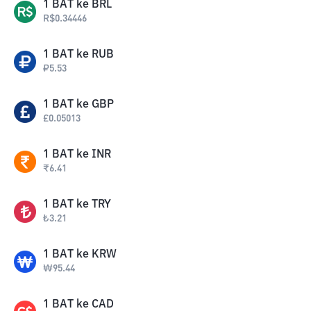
1
BAT
ke
BRL
R$
0.34446
1
BAT
ke
RUB
₽
5.53
1
BAT
ke
GBP
£
0.05013
1
BAT
ke
INR
₹
6.41
1
BAT
ke
TRY
₺
3.21
1
BAT
ke
KRW
₩
95.44
1
BAT
ke
CAD