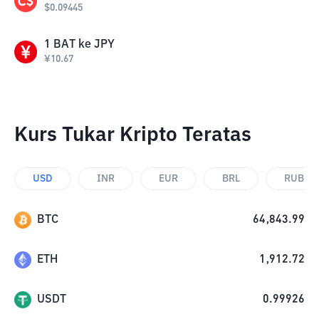
$
0.09445
1
BAT
ke
JPY
¥
10.67
Kurs Tukar Kripto Teratas
USD
INR
EUR
BRL
RUB
BTC
64,843.99
ETH
1,912.72
USDT
0.99926