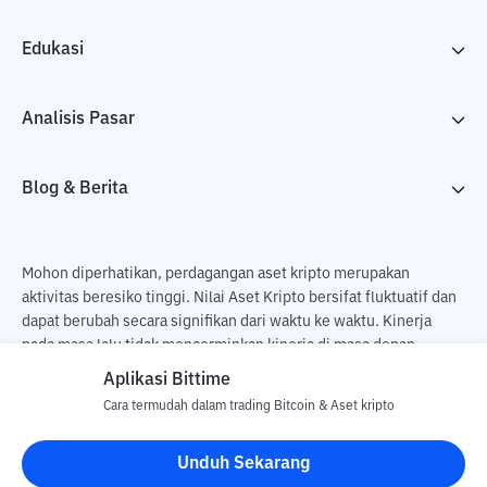
Edukasi
Analisis Pasar
Blog & Berita
Mohon diperhatikan, perdagangan aset kripto merupakan
aktivitas beresiko tinggi. Nilai Aset Kripto bersifat fluktuatif dan
dapat berubah secara signifikan dari waktu ke waktu. Kinerja
pada masa lalu tidak mencerminkan kinerja di masa depan.
Terdapat risiko kehilangan sebagai dampak dari membeli dan
Aplikasi Bittime
menjual aset kripto dan sepenuhnya keputusan independen dari
Cara termudah dalam trading Bitcoin & Aset kripto
pengguna. PT Utama Aset Digital Indonesia (Bittime) tidak
bertanggung jawab atas perubahan fluktuasi dari nilai tukar Aset
Unduh Sekarang
Kripto.