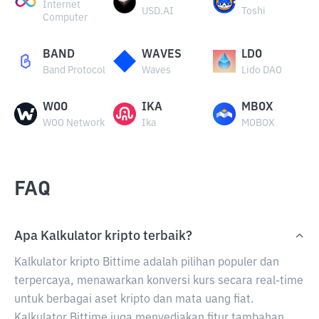
Internet
USD.AI
Toshi
Computer
BAND
WAVES
LDO
Band Protocol
Waves
Lido DAO
WOO
IKA
MBOX
WOO Network
Ika
MOBOX
FAQ
Apa Kalkulator kripto terbaik?
Kalkulator kripto Bittime adalah pilihan populer dan
terpercaya, menawarkan konversi kurs secara real-time
untuk berbagai aset kripto dan mata uang fiat.
Kalkulator Bittime juga menyediakan fitur tambahan