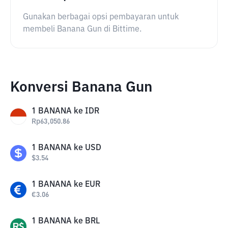
Gunakan berbagai opsi pembayaran untuk
membeli Banana Gun di Bittime.
Konversi Banana Gun
1
BANANA
ke
IDR
Rp
63,050.86
1
BANANA
ke
USD
$
3.54
1
BANANA
ke
EUR
€
3.06
1
BANANA
ke
BRL