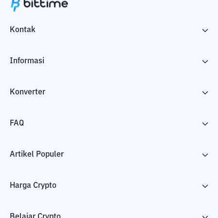
Kontak
Informasi
Konverter
FAQ
Artikel Populer
Harga Crypto
Belajar Crypto