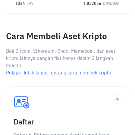
1024
JPY
1.832056
BANANA
Cara Membeli Aset Kripto
Beli Bitcoin, Ethereum, Ondo, Memecoin, dan aset
kripto lainnya dengan fiat hanya dalam 3 langkah
mudah.
Pelajari lebih lanjut tentang cara membeli kripto.
Daftar