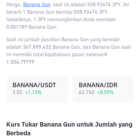
Harga,
Banana Gun
saat ini adalah
558.93476 JPY
. Ini
berarti 1 Banana Gun bernilai 558.93476 JPY.
Sebaliknya, 1 JPY memungkinkan Anda membeli
0.001789 Banana Gun.
Saat ini jumlah pasokan Banana Gun yang beredar
adalah 367,899,432 Banana Gun, dan Banana Gun saat
ini memiliki total kapitalisasi pasar sebesar¥
1,006.79799
BANANA/USDT
BANANA/IDR
3.55
+
1.13
%
62,740
+
0.59
%
Kurs Tukar Banana Gun untuk Jumlah yang
Berbeda