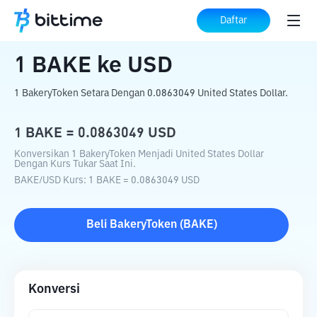
Beranda
Konverter Kripto
BAKE
ke
USD
Daftar
1
BAKE
ke
USD
1 BakeryToken Setara Dengan 0.0863049 United States Dollar.
1
BAKE
=
0.0863049
USD
Konversikan 1 BakeryToken Menjadi United States Dollar
Dengan Kurs Tukar Saat Ini.
BAKE
/
USD
Kurs
: 1
BAKE
=
0.0863049
USD
Beli
BakeryToken
(
BAKE
)
Konversi