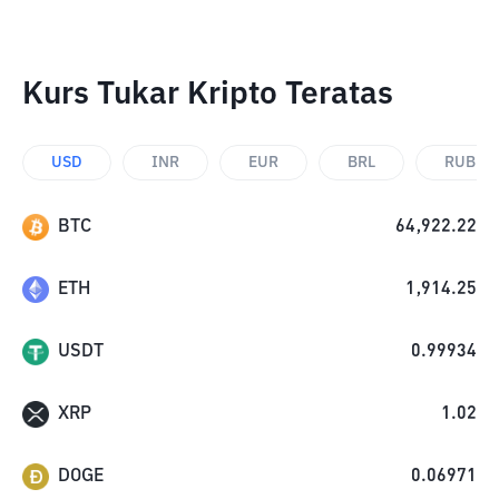
Kurs Tukar Kripto Teratas
USD
INR
EUR
BRL
RUB
BTC
64,922.22
ETH
1,914.25
USDT
0.99934
XRP
1.02
DOGE
0.06971