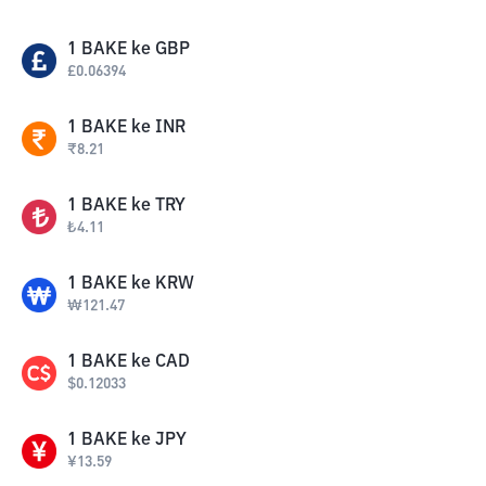
1
BAKE
ke
GBP
£
0.06394
1
BAKE
ke
INR
₹
8.21
1
BAKE
ke
TRY
₺
4.11
1
BAKE
ke
KRW
₩
121.47
1
BAKE
ke
CAD
$
0.12033
1
BAKE
ke
JPY
¥
13.59