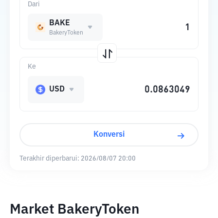
Dari
BAKE
BakeryToken
Ke
USD
Konversi
Terakhir diperbarui:
2026/08/07 20:00
Market BakeryToken