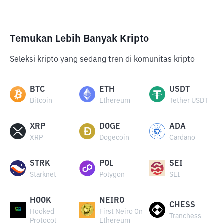
Temukan Lebih Banyak Kripto
Seleksi kripto yang sedang tren di komunitas kripto
BTC
ETH
USDT
Bitcoin
Ethereum
Tether USDT
XRP
DOGE
ADA
XRP
Dogecoin
Cardano
STRK
POL
SEI
Starknet
Polygon
SEI
HOOK
NEIRO
CHESS
Hooked
First Neiro On
Tranchess
Protocol
Ethereum