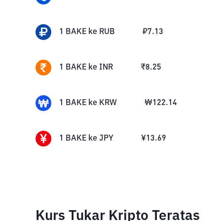
1
BAKE
ke
RUB
₽
7.13
1
BAKE
ke
INR
₹
8.25
1
BAKE
ke
KRW
₩
122.14
1
BAKE
ke
JPY
¥
13.69
Kurs Tukar Kripto Teratas