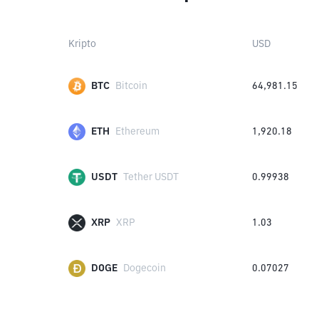
Kripto
USD
BTC
Bitcoin
64,981.15
ETH
Ethereum
1,920.18
USDT
Tether USDT
0.99938
XRP
XRP
1.03
DOGE
Dogecoin
0.07027