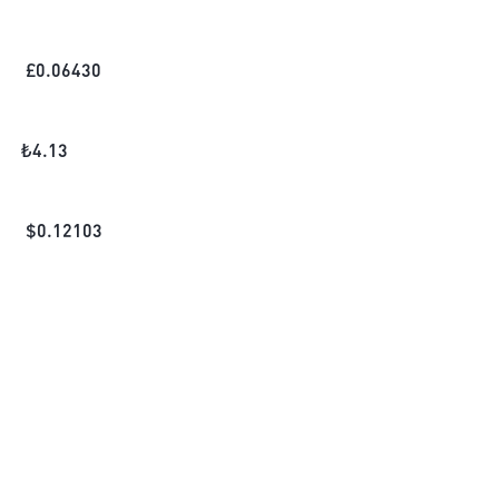
£
0.06430
₺
4.13
$
0.12103