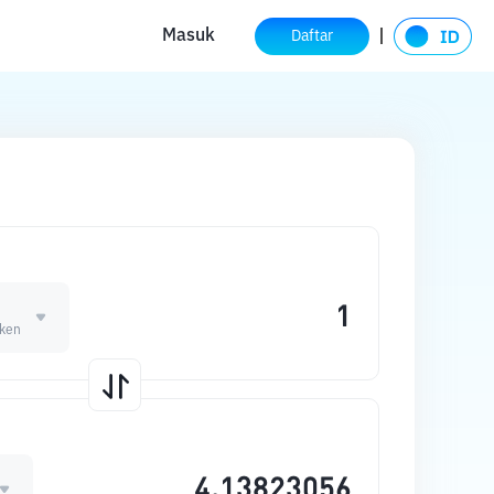
Masuk
Daftar
E
ken