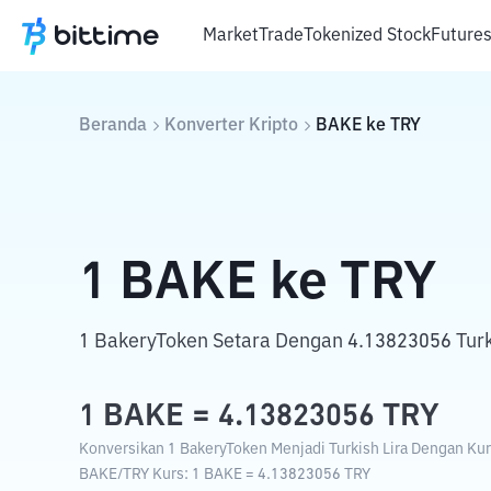
Market
Trade
Tokenized Stock
Future
Beranda
Konverter Kripto
BAKE
ke
TRY
1
BAKE
ke
TRY
1 BakeryToken Setara Dengan 4.13823056 Turki
1
BAKE
=
4.13823056
TRY
Konversikan 1 BakeryToken Menjadi Turkish Lira Dengan Kurs
BAKE
/
TRY
Kurs
: 1
BAKE
=
4.13823056
TRY