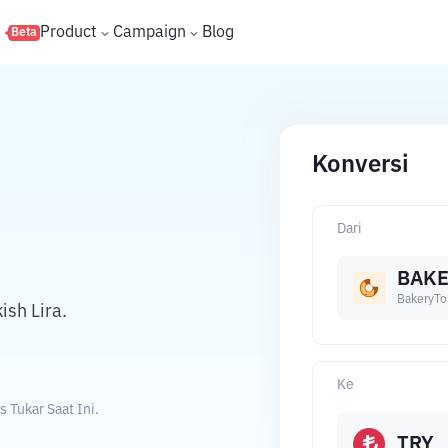
s
Product
Campaign
Blog
Beta
Konversi
Dari
BAK
BakeryTo
sh Lira.
Ke
 Tukar Saat Ini.
TRY