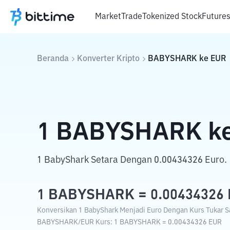
Market
Trade
Tokenized Stock
Future
Beranda
Konverter Kripto
BABYSHARK
ke
EUR
1
BABYSHARK
k
1 BabyShark Setara Dengan 0.00434326 Euro.
1
BABYSHARK
=
0.00434326
Konversikan 1 BabyShark Menjadi Euro Dengan Kurs Tukar Sa
BABYSHARK
/
EUR
Kurs
: 1
BABYSHARK
=
0.00434326
EUR