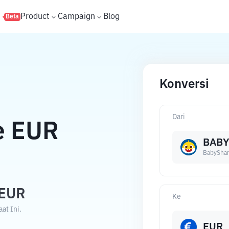
s
Product
Campaign
Blog
Beta
Konversi
Dari
e
EUR
BAB
BabyShar
EUR
Ke
at Ini.
EUR