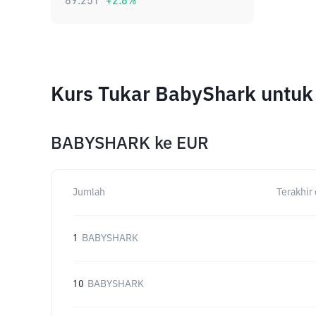
89.251
+
2.8
%
Kurs Tukar BabyShark untuk
BABYSHARK
ke
EUR
Jumlah
Terakhir 
1
BABYSHARK
10
BABYSHARK