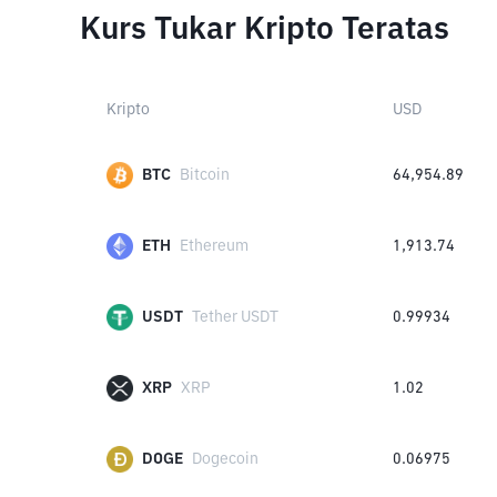
Kurs Tukar Kripto Teratas
Kripto
USD
BTC
Bitcoin
64,954.89
ETH
Ethereum
1,913.74
USDT
Tether USDT
0.99934
XRP
XRP
1.02
DOGE
Dogecoin
0.06975