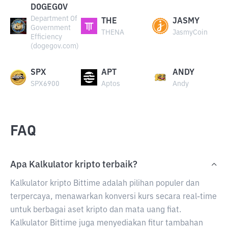
DOGEGOV
Department Of
THE
JASMY
Government
THENA
JasmyCoin
Efficiency
(dogegov.com)
SPX
APT
ANDY
SPX6900
Aptos
Andy
FAQ
Apa Kalkulator kripto terbaik?
Kalkulator kripto Bittime adalah pilihan populer dan
terpercaya, menawarkan konversi kurs secara real-time
untuk berbagai aset kripto dan mata uang fiat.
Kalkulator Bittime juga menyediakan fitur tambahan