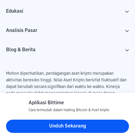
Edukasi
Analisis Pasar
Blog & Berita
Mohon diperhatikan, perdagangan aset kripto merupakan
aktivitas beresiko tinggi. Nilai Aset Kripto bersifat fluktuatif dan
dapat berubah secara signifikan dari waktu ke waktu. Kinerja
pada masa lalu tidak mencerminkan kinerja di masa depan.
Terdapat risiko kehilangan sebagai dampak dari membeli dan
Aplikasi Bittime
menjual aset kripto dan sepenuhnya keputusan independen dari
Cara termudah dalam trading Bitcoin & Aset kripto
pengguna. PT Utama Aset Digital Indonesia (Bittime) tidak
bertanggung jawab atas perubahan fluktuasi dari nilai tukar Aset
Unduh Sekarang
Kripto.