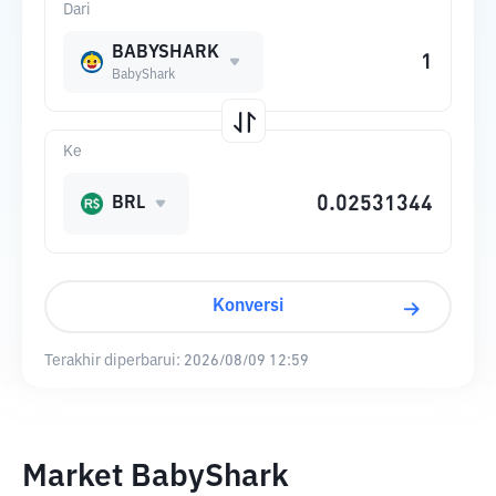
Dari
BABYSHARK
BabyShark
Ke
BRL
Konversi
Terakhir diperbarui:
2026/08/09 12:59
Market BabyShark