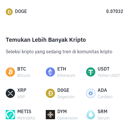
DOGE
0.07032
Temukan Lebih Banyak Kripto
Seleksi kripto yang sedang tren di komunitas kripto
BTC
ETH
USDT
Bitcoin
Ethereum
Tether USDT
XRP
DOGE
ADA
XRP
Dogecoin
Cardano
METIS
DYM
SRM
MetisDAO
Dymension
Serum