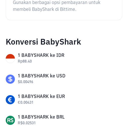
Gunakan berbagai opsi pembayaran untuk
membeli BabyShark di Bittime.
Konversi BabyShark
1
BABYSHARK
ke
IDR
Rp
88.40
1
BABYSHARK
ke
USD
$
0.00496
1
BABYSHARK
ke
EUR
€
0.00431
1
BABYSHARK
ke
BRL
R$
0.02531