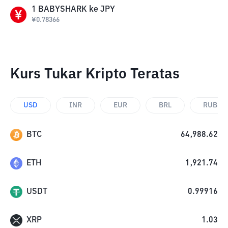
1
BABYSHARK
ke
JPY
¥
0.78366
Kurs Tukar Kripto Teratas
USD
INR
EUR
BRL
RUB
BTC
64,988.62
ETH
1,921.74
USDT
0.99916
XRP
1.03