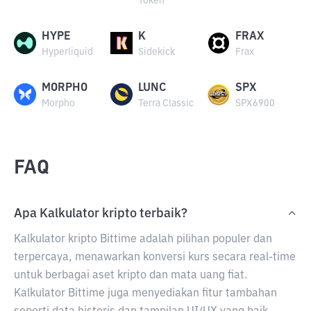
Token
HYPE
K
FRAX
Hyperliquid
Sidekick
Frax
MORPHO
LUNC
SPX
Morpho
Terra Classic
SPX6900
FAQ
Apa Kalkulator kripto terbaik?
Kalkulator kripto Bittime adalah pilihan populer dan
terpercaya, menawarkan konversi kurs secara real-time
untuk berbagai aset kripto dan mata uang fiat.
Kalkulator Bittime juga menyediakan fitur tambahan