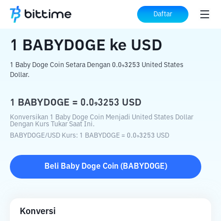
Beranda
Konverter Kripto
BABYDOGE
Daftar
ke
USD
1
BABYDOGE
ke
USD
1 Baby Doge Coin Setara Dengan 0.0₉3253 United States
Dollar.
1
BABYDOGE
=
0.0₉3253
USD
Konversikan 1 Baby Doge Coin Menjadi United States Dollar
Dengan Kurs Tukar Saat Ini.
BABYDOGE
/
USD
Kurs
: 1
BABYDOGE
=
0.0₉3253
USD
Beli
Baby Doge Coin
(
BABYDOGE
)
Konversi