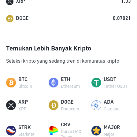
XRP
1.03
DOGE
0.07021
Temukan Lebih Banyak Kripto
Seleksi kripto yang sedang tren di komunitas kripto
BTC
ETH
USDT
Bitcoin
Ethereum
Tether USDT
XRP
DOGE
ADA
XRP
Dogecoin
Cardano
CRV
STRK
MAJOR
Curve DAO
Starknet
Major