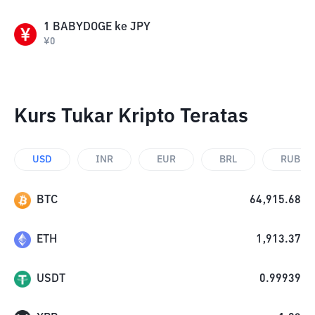
1
BABYDOGE
ke
JPY
¥
0
Kurs Tukar Kripto Teratas
USD
INR
EUR
BRL
RUB
BTC
64,915.68
ETH
1,913.37
USDT
0.99939