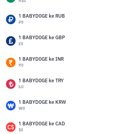
R$
0
1
BABYDOGE
ke
RUB
₽
0
1
BABYDOGE
ke
GBP
£
0
1
BABYDOGE
ke
INR
₹
0
1
BABYDOGE
ke
TRY
₺
0
1
BABYDOGE
ke
KRW
₩
0
1
BABYDOGE
ke
CAD
$
0