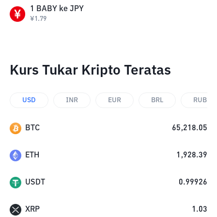
1
BABY
ke
JPY
¥
1.79
Kurs Tukar Kripto Teratas
USD
INR
EUR
BRL
RUB
BTC
65,218.05
ETH
1,928.39
USDT
0.99926
XRP
1.03