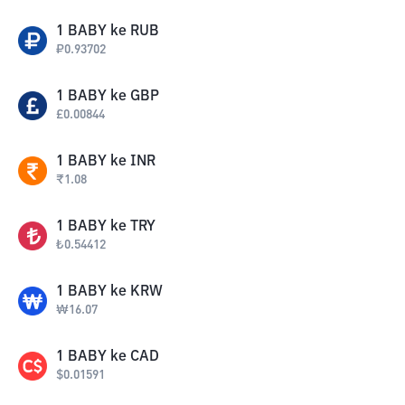
1
BABY
ke
RUB
₽
0.93702
1
BABY
ke
GBP
£
0.00844
1
BABY
ke
INR
₹
1.08
1
BABY
ke
TRY
₺
0.54412
1
BABY
ke
KRW
₩
16.07
1
BABY
ke
CAD
$
0.01591