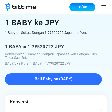
Beranda
Konverter Kripto
BABY
ke
JPY
Daftar
1
BABY
ke
JPY
1 Babylon Setara Dengan 1.79520722 Japanese Yen.
1
BABY
=
1.79520722
JPY
Konversikan 1 Babylon Menjadi Japanese Yen Dengan Kurs
Tukar Saat Ini.
BABY
/
JPY
Kurs
: 1
BABY
=
1.79520722
JPY
Beli
Babylon
(
BABY
)
Konversi