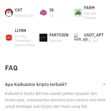
FARM
CAT
IQ
Harvest
Simon's Cat
IQ
Finance
LLYON
FARTCOIN
USDT_APT
Eli Lilly
Tokenized
Fartcoin
usdt_apt
Stock (Ondo)
FAQ
Apa Kalkulator kripto terbaik?
Kalkulator kripto Bittime adalah pilihan populer dan
terpercaya, menawarkan konversi kurs secara real-time
untuk berbagai aset kripto dan mata uang fiat.