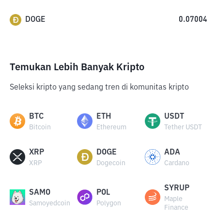
DOGE
0.07004
Temukan Lebih Banyak Kripto
Seleksi kripto yang sedang tren di komunitas kripto
BTC
ETH
USDT
Bitcoin
Ethereum
Tether USDT
XRP
DOGE
ADA
XRP
Dogecoin
Cardano
SYRUP
SAMO
POL
Maple
Samoyedcoin
Polygon
Finance