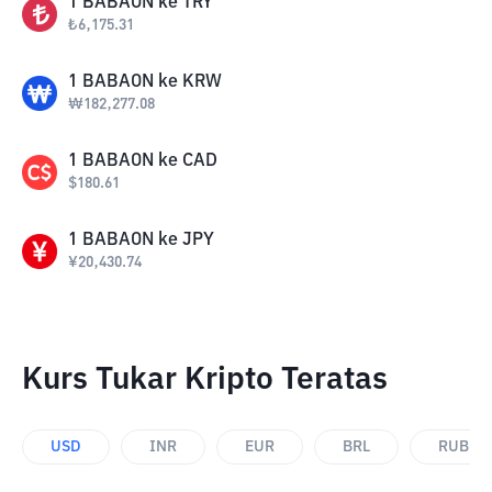
1
BABAON
ke
TRY
₺
6,175.31
1
BABAON
ke
KRW
₩
182,277.08
1
BABAON
ke
CAD
$
180.61
1
BABAON
ke
JPY
¥
20,430.74
Kurs Tukar Kripto Teratas
USD
INR
EUR
BRL
RUB