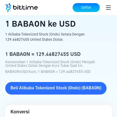
Beranda
Konverter Kripto
BABAON
ke
Daftar
USD
1
BABAON
ke
USD
1 Alibaba Tokenized Stock (Ondo) Setara Dengan
129.46827455 United States Dollar.
1
BABAON
=
129.46827455
USD
Konversikan 1 Alibaba Tokenized Stock (Ondo) Menjadi
United States Dollar Dengan Kurs Tukar Saat Ini.
BABAON
/
USD
Kurs
: 1
BABAON
=
129.46827455
USD
Beli
Alibaba Tokenized Stock (Ondo)
(
BABAON
)
Konversi