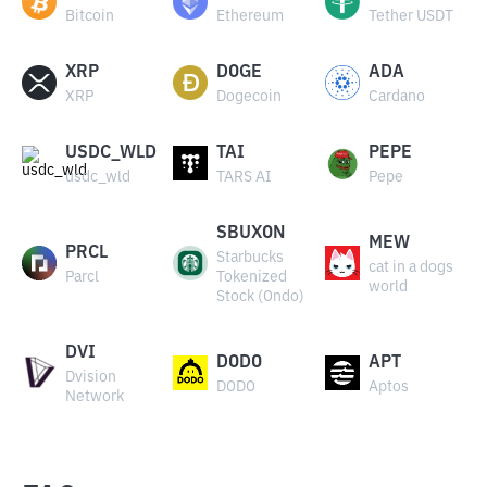
Bitcoin
Ethereum
Tether USDT
XRP
DOGE
ADA
XRP
Dogecoin
Cardano
USDC_WLD
TAI
PEPE
usdc_wld
TARS AI
Pepe
SBUXON
MEW
PRCL
Starbucks
cat in a dogs
Parcl
Tokenized
world
Stock (Ondo)
DVI
DODO
APT
Dvision
DODO
Aptos
Network