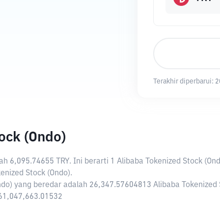
Terakhir diperbarui:
2
ock (Ondo)
lah
6,095.74655 TRY
. Ini berarti 1 Alibaba Tokenized Stock (On
nized Stock (Ondo).
ndo) yang beredar adalah 26,347.57604813 Alibaba Tokenized 
 161,047,663.01532