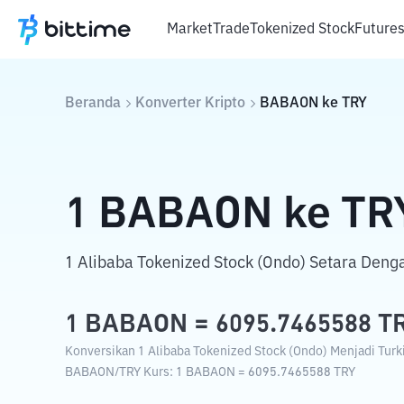
Market
Trade
Tokenized Stock
Future
Beranda
Konverter Kripto
BABAON
ke
TRY
1
BABAON
ke
TR
1 Alibaba Tokenized Stock (Ondo) Setara Deng
1
BABAON
=
6095.7465588
T
Konversikan 1 Alibaba Tokenized Stock (Ondo) Menjadi Turki
BABAON
/
TRY
Kurs
: 1
BABAON
=
6095.7465588
TRY