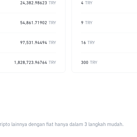
24,382.98623
TRY
4
TRY
54,861.71902
TRY
9
TRY
97,531.94494
TRY
16
TRY
1,828,723.96764
TRY
300
TRY
ripto lainnya dengan fiat hanya dalam 3 langkah mudah.