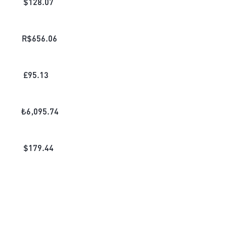
$
128.07
R$
656.06
£
95.13
₺
6,095.74
$
179.44