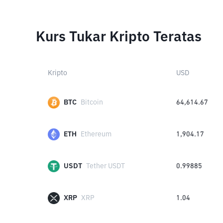
Kurs Tukar Kripto Teratas
Kripto
USD
BTC
Bitcoin
64,614.67
ETH
Ethereum
1,904.17
USDT
Tether USDT
0.99885
XRP
XRP
1.04