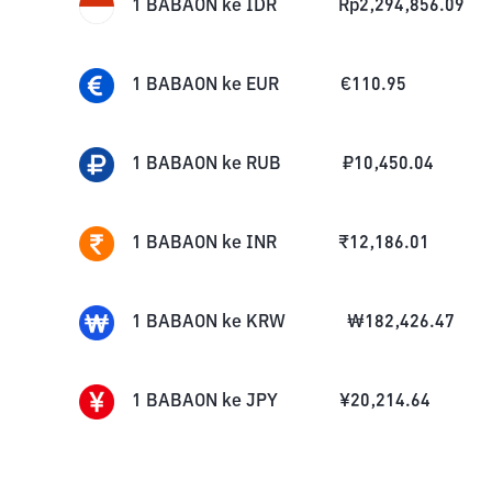
1
BABAON
ke
IDR
Rp
2,294,856.09
1
BABAON
ke
EUR
€
110.95
1
BABAON
ke
RUB
₽
10,450.04
1
BABAON
ke
INR
₹
12,186.01
1
BABAON
ke
KRW
₩
182,426.47
1
BABAON
ke
JPY
¥
20,214.64