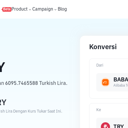
s
Product
Campaign
Blog
Beta
Konversi
Y
Dari
BAB
an 6095.7465588 Turkish Lira.
Alibaba 
RY
Ke
sh Lira Dengan Kurs Tukar Saat Ini.
TRY