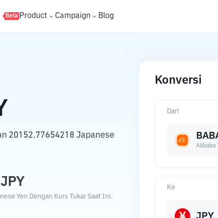
s
Product
Campaign
Blog
Beta
Konversi
Y
Dari
gan 20152.77654218 Japanese
BAB
Alibaba
JPY
Ke
nese Yen Dengan Kurs Tukar Saat Ini.
JPY