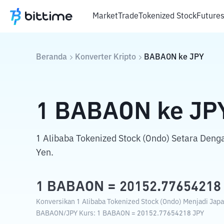
Market
Trade
Tokenized Stock
Future
Beranda
Konverter Kripto
BABAON
ke
JPY
1
BABAON
ke
JP
1 Alibaba Tokenized Stock (Ondo) Setara Den
Yen.
1
BABAON
=
20152.77654218
Konversikan 1 Alibaba Tokenized Stock (Ondo) Menjadi Japa
BABAON
/
JPY
Kurs
: 1
BABAON
=
20152.77654218
JPY