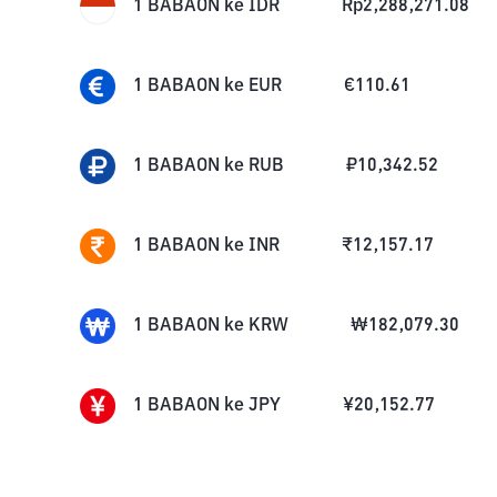
1
BABAON
ke
IDR
Rp
2,288,271.08
1
BABAON
ke
EUR
€
110.61
1
BABAON
ke
RUB
₽
10,342.52
1
BABAON
ke
INR
₹
12,157.17
1
BABAON
ke
KRW
₩
182,079.30
1
BABAON
ke
JPY
¥
20,152.77