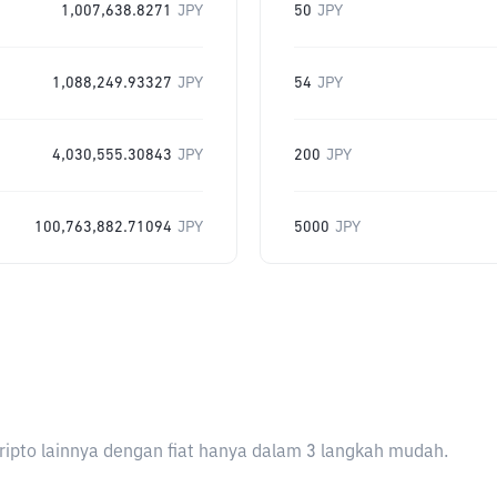
1,007,638.8271
JPY
50
JPY
1,088,249.93327
JPY
54
JPY
4,030,555.30843
JPY
200
JPY
100,763,882.71094
JPY
5000
JPY
ripto lainnya dengan fiat hanya dalam 3 langkah mudah.