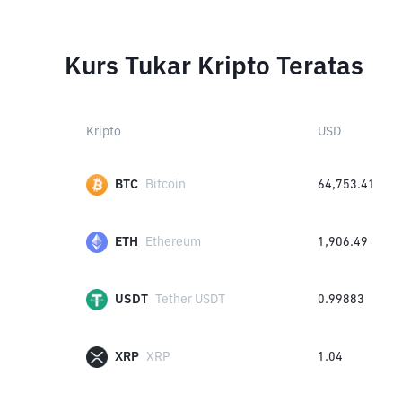
Kurs Tukar Kripto Teratas
Kripto
USD
BTC
Bitcoin
64,753.41
ETH
Ethereum
1,906.49
USDT
Tether USDT
0.99883
XRP
XRP
1.04