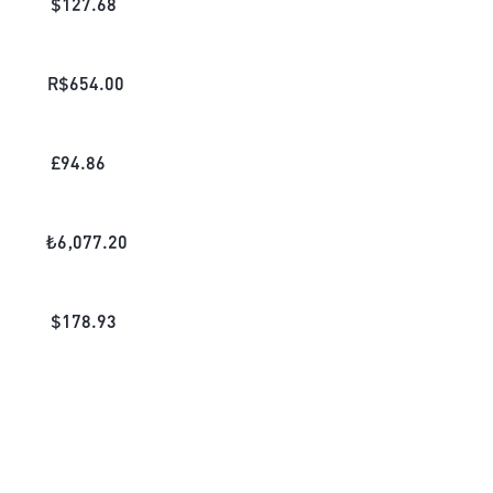
$
127.68
R$
654.00
£
94.86
₺
6,077.20
$
178.93