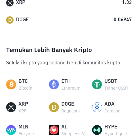
XRP
1.03
DOGE
0.06947
Temukan Lebih Banyak Kripto
Seleksi kripto yang sedang tren di komunitas kripto
BTC
ETH
USDT
Bitcoin
Ethereum
Tether USDT
XRP
DOGE
ADA
XRP
Dogecoin
Cardano
MLN
AI
HYPE
Enzyme
Sleepless AI
Hyperliquid