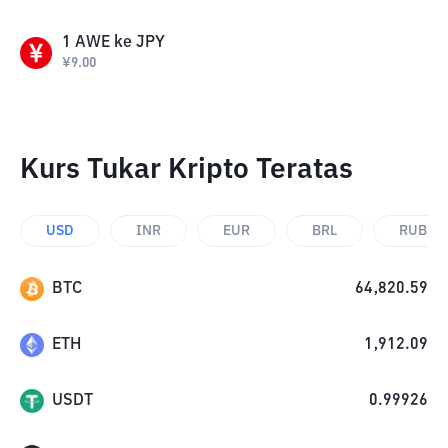
1
AWE
ke
JPY
¥
9.00
Kurs Tukar Kripto Teratas
USD
INR
EUR
BRL
RUB
BTC
64,820.59
ETH
1,912.09
USDT
0.99926