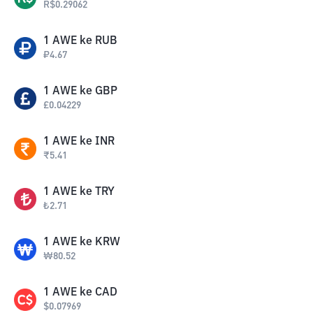
R$
0.29062
1
AWE
ke
RUB
₽
4.67
1
AWE
ke
GBP
£
0.04229
1
AWE
ke
INR
₹
5.41
1
AWE
ke
TRY
₺
2.71
1
AWE
ke
KRW
₩
80.52
1
AWE
ke
CAD
$
0.07969