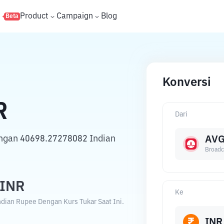
s
Product
Campaign
Blog
Beta
Konversi
R
Dari
engan 40698.27278082 Indian
AV
Broadc
INR
Ke
dian Rupee Dengan Kurs Tukar Saat Ini.
INR