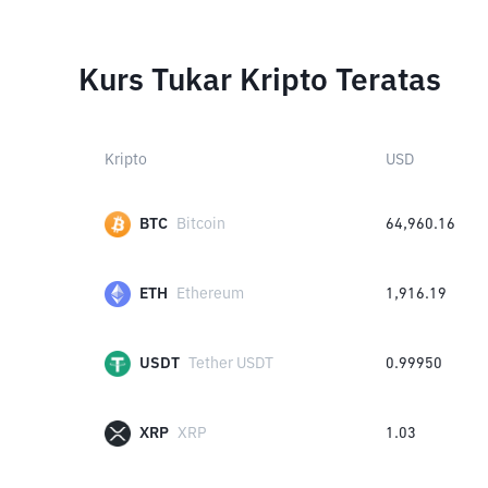
Kurs Tukar Kripto Teratas
Kripto
USD
BTC
Bitcoin
64,960.16
ETH
Ethereum
1,916.19
USDT
Tether USDT
0.99950
XRP
XRP
1.03