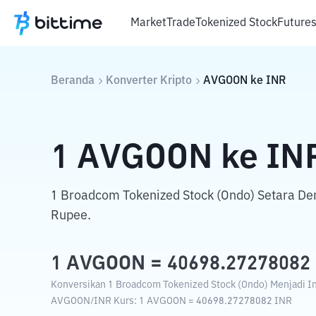
Market
Trade
Tokenized Stock
Future
Beranda
Konverter Kripto
AVGOON
ke
INR
1
AVGOON
ke
IN
1 Broadcom Tokenized Stock (Ondo) Setara D
Rupee.
1
AVGOON
=
40698.27278082
Konversikan 1 Broadcom Tokenized Stock (Ondo) Menjadi In
AVGOON
/
INR
Kurs
: 1
AVGOON
=
40698.27278082
INR