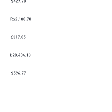
$
427.78
R$
2,180.70
£
317.05
₺
20,404.13
$
596.77