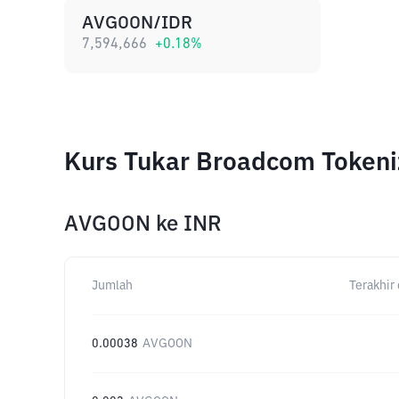
AVGOON/IDR
7,594,666
+
0.18
%
Kurs Tukar Broadcom Tokeni
AVGOON
ke
INR
Jumlah
Terakhir 
0.00038
AVGOON