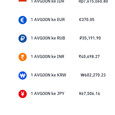
1
AVGOON
ke
IDR
Rp
7,615,060.80
1
AVGOON
ke
EUR
€
370.05
1
AVGOON
ke
RUB
₽
35,191.90
1
AVGOON
ke
INR
₹
40,698.27
1
AVGOON
ke
KRW
₩
602,270.23
1
AVGOON
ke
JPY
¥
67,506.16