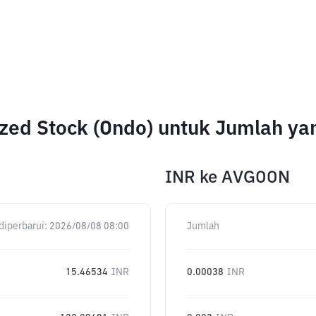
zed Stock (Ondo) untuk Jumlah y
INR
ke
AVGOON
diperbarui:
2026/08/08 08:00
Jumlah
15.46534
INR
0.00038
INR