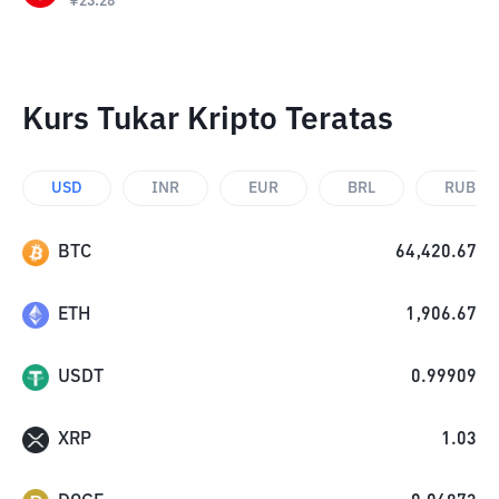
¥
23.28
Kurs Tukar Kripto Teratas
USD
INR
EUR
BRL
RUB
BTC
64,420.67
ETH
1,906.67
USDT
0.99909
XRP
1.03