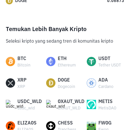
DOGE
0.06873
Temukan Lebih Banyak Kripto
Seleksi kripto yang sedang tren di komunitas kripto
BTC
ETH
USDT
Bitcoin
Ethereum
Tether USDT
XRP
DOGE
ADA
XRP
Dogecoin
Cardano
USDC_WLD
OXAUT_WLD
METIS
usdc_wld
OXAUT_WLD
MetisDAO
ELIZAOS
CHESS
FWOG
ELIZAOS
Tranchess
Fwog