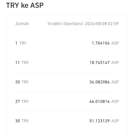
TRY
ke
ASP
Jumlah
Terakhir diperbarui:
2026/08/08 02:59
1
TRY
1.704104
ASP
11
TRY
18.745147
ASP
20
TRY
34.082086
ASP
27
TRY
46.010816
ASP
30
TRY
51.123129
ASP