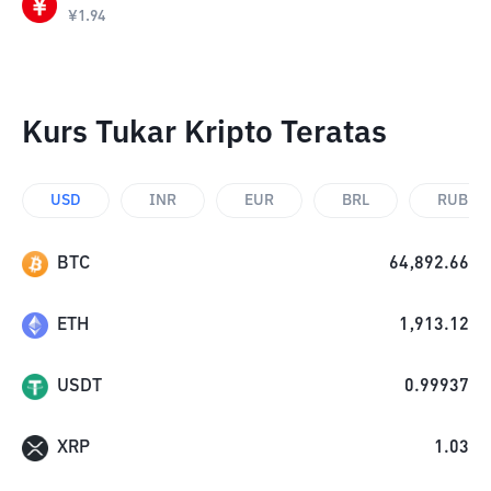
¥
1.94
Kurs Tukar Kripto Teratas
USD
INR
EUR
BRL
RUB
BTC
64,892.66
ETH
1,913.12
USDT
0.99937
XRP
1.03