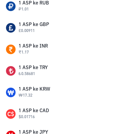
1
ASP
ke
RUB
₽
1.01
1
ASP
ke
GBP
£
0.00911
1
ASP
ke
INR
₹
1.17
1
ASP
ke
TRY
₺
0.58681
1
ASP
ke
KRW
₩
17.32
1
ASP
ke
CAD
$
0.01716
1
ASP
ke
JPY