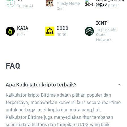
TA
DEXE_BEP20
Milady Meme
Trusta.AI
DEXE_BEP20
Coin
ICNT
KAIA
DODO
Impossible
Kaia
DODO
Cloud
Network
FAQ
Apa Kalkulator kripto terbaik?
Kalkulator kripto Bittime adalah pilihan populer dan
terpercaya, menawarkan konversi kurs secara real-time
untuk berbagai aset kripto dan mata uang fiat.
Kalkulator Bittime juga menyediakan fitur tambahan
seperti data historis dan tampilan UI/UX yang baik