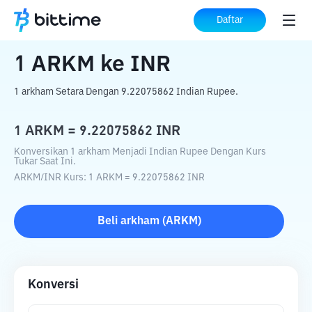
Beranda
Konverter Kripto
ARKM
ke
INR
Daftar
1
ARKM
ke
INR
1 arkham Setara Dengan 9.22075862 Indian Rupee.
1
ARKM
=
9.22075862
INR
Konversikan 1 arkham Menjadi Indian Rupee Dengan Kurs
Tukar Saat Ini.
ARKM
/
INR
Kurs
: 1
ARKM
=
9.22075862
INR
Beli
arkham
(
ARKM
)
Konversi