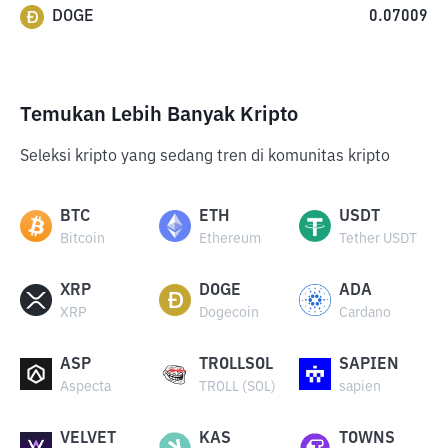
DOGE
0.07009
Temukan Lebih Banyak Kripto
Seleksi kripto yang sedang tren di komunitas kripto
BTC
ETH
USDT
Bitcoin
Ethereum
Tether USDT
XRP
DOGE
ADA
XRP
Dogecoin
Cardano
ASP
TROLLSOL
SAPIEN
Aspecta
TROLL (SOL)
sapien
VELVET
KAS
TOWNS