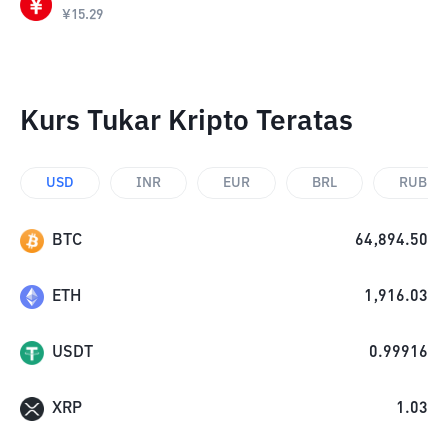
¥
15.29
Kurs Tukar Kripto Teratas
USD
INR
EUR
BRL
RUB
BTC
64,894.50
ETH
1,916.03
USDT
0.99916
XRP
1.03