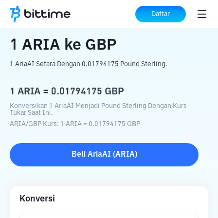
Beranda
Konverter Kripto
ARIA
ke
GBP
Daftar
1
ARIA
ke
GBP
1 AriaAI Setara Dengan 0.01794175 Pound Sterling.
1
ARIA
=
0.01794175
GBP
Konversikan 1 AriaAI Menjadi Pound Sterling Dengan Kurs
Tukar Saat Ini.
ARIA
/
GBP
Kurs
: 1
ARIA
=
0.01794175
GBP
Beli
AriaAI
(
ARIA
)
Konversi