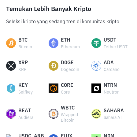
Temukan Lebih Banyak Kripto
Seleksi kripto yang sedang tren di komunitas kripto
BTC
ETH
USDT
Bitcoin
Ethereum
Tether USDT
XRP
DOGE
ADA
XRP
Dogecoin
Cardano
KEY
CORE
NTRN
Selfkey
Core
Neutron
WBTC
BEAT
SAHARA
Wrapped
Audiera
Sahara AI
Bitcoin
USDC_ARB
FLUX
NOM