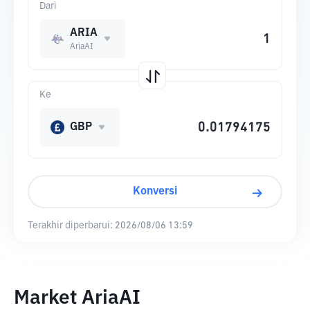
Dari
ARIA
AriaAI
Ke
GBP
Konversi
Terakhir diperbarui:
2026/08/06 13:59
Market AriaAI