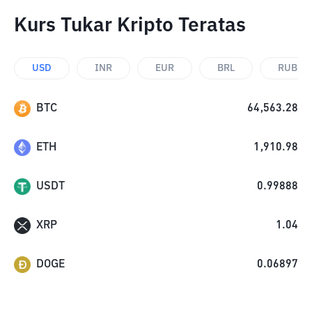
Kurs Tukar Kripto Teratas
USD
INR
EUR
BRL
RUB
BTC
64,563.28
ETH
1,910.98
USDT
0.99888
XRP
1.04
DOGE
0.06897