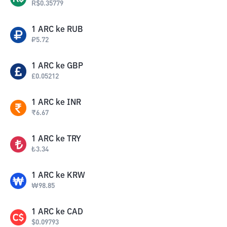
R$
0.35779
1
ARC
ke
RUB
₽
5.72
1
ARC
ke
GBP
£
0.05212
1
ARC
ke
INR
₹
6.67
1
ARC
ke
TRY
₺
3.34
1
ARC
ke
KRW
₩
98.85
1
ARC
ke
CAD
$
0.09793