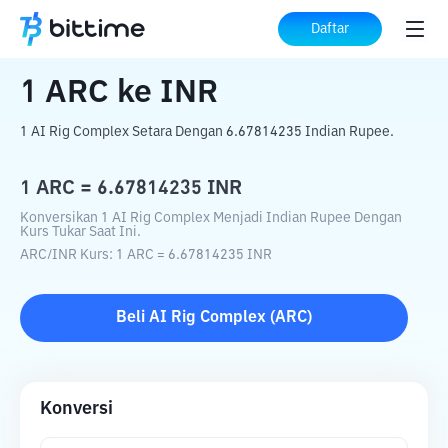
Beranda
Konverter Kripto
ARC
ke
INR
Daftar
1
ARC
ke
INR
1 AI Rig Complex Setara Dengan 6.67814235 Indian Rupee.
1
ARC
=
6.67814235
INR
Konversikan 1 AI Rig Complex Menjadi Indian Rupee Dengan
Kurs Tukar Saat Ini.
ARC
/
INR
Kurs
: 1
ARC
=
6.67814235
INR
Beli
AI Rig Complex
(
ARC
)
Konversi