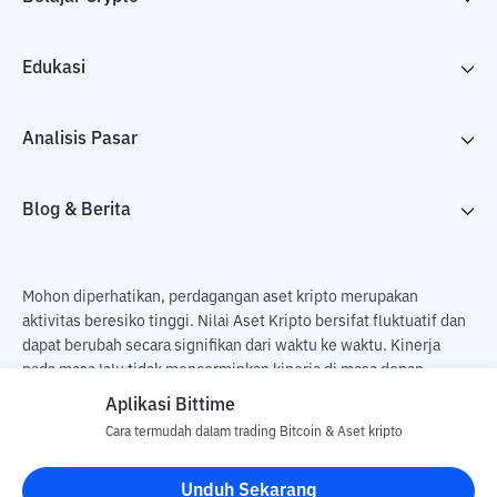
Edukasi
Analisis Pasar
Blog & Berita
Mohon diperhatikan, perdagangan aset kripto merupakan
aktivitas beresiko tinggi. Nilai Aset Kripto bersifat fluktuatif dan
dapat berubah secara signifikan dari waktu ke waktu. Kinerja
pada masa lalu tidak mencerminkan kinerja di masa depan.
Terdapat risiko kehilangan sebagai dampak dari membeli dan
Aplikasi Bittime
menjual aset kripto dan sepenuhnya keputusan independen dari
Cara termudah dalam trading Bitcoin & Aset kripto
pengguna. PT Utama Aset Digital Indonesia (Bittime) tidak
bertanggung jawab atas perubahan fluktuasi dari nilai tukar Aset
Unduh Sekarang
Kripto.