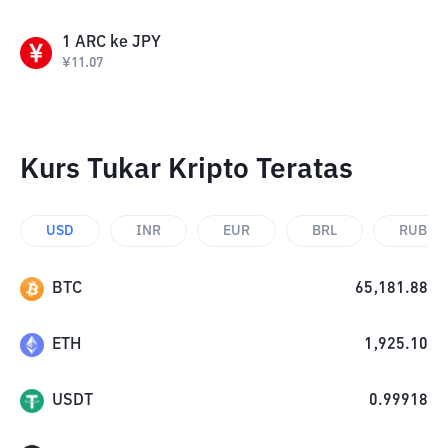
1
ARC
ke
JPY
¥
11.07
Kurs Tukar Kripto Teratas
USD
INR
EUR
BRL
RUB
BTC
65,181.88
ETH
1,925.10
USDT
0.99918