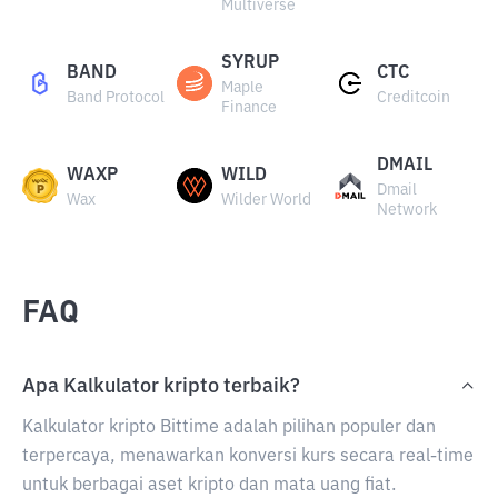
Multiverse
SYRUP
BAND
CTC
Maple
Band Protocol
Creditcoin
Finance
DMAIL
WAXP
WILD
Dmail
Wax
Wilder World
Network
FAQ
Apa Kalkulator kripto terbaik?
Kalkulator kripto Bittime adalah pilihan populer dan
terpercaya, menawarkan konversi kurs secara real-time
untuk berbagai aset kripto dan mata uang fiat.