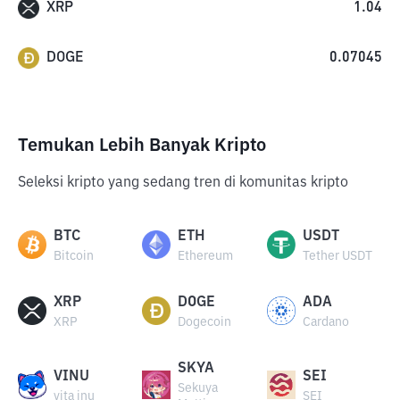
XRP
1.04
DOGE
0.07045
Temukan Lebih Banyak Kripto
Seleksi kripto yang sedang tren di komunitas kripto
BTC
ETH
USDT
Bitcoin
Ethereum
Tether USDT
XRP
DOGE
ADA
XRP
Dogecoin
Cardano
SKYA
VINU
SEI
Sekuya
vita inu
SEI