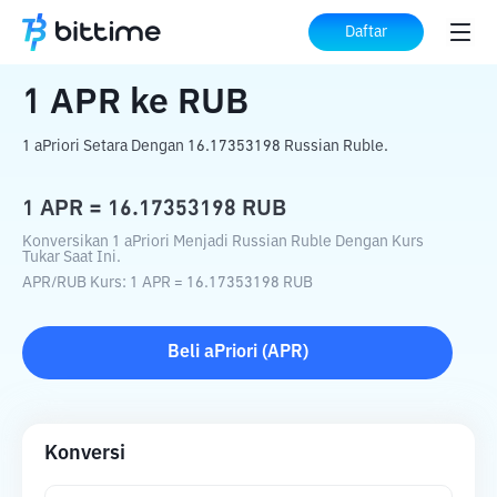
Beranda
Konverter Kripto
APR
ke
RUB
Daftar
1
APR
ke
RUB
1 aPriori Setara Dengan 16.17353198 Russian Ruble.
1
APR
=
16.17353198
RUB
Konversikan 1 aPriori Menjadi Russian Ruble Dengan Kurs
Tukar Saat Ini.
APR
/
RUB
Kurs
: 1
APR
=
16.17353198
RUB
Beli
aPriori
(
APR
)
Konversi