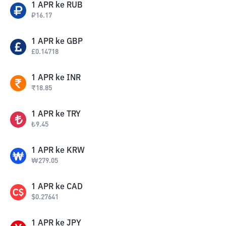
1
APR
ke
RUB
₽
16.17
1
APR
ke
GBP
£
0.14718
1
APR
ke
INR
₹
18.85
1
APR
ke
TRY
₺
9.45
1
APR
ke
KRW
₩
279.05
1
APR
ke
CAD
$
0.27641
1
APR
ke
JPY