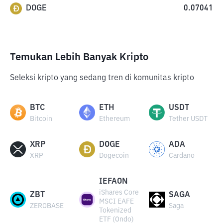
DOGE
0.07041
Temukan Lebih Banyak Kripto
Seleksi kripto yang sedang tren di komunitas kripto
BTC
ETH
USDT
Bitcoin
Ethereum
Tether USDT
XRP
DOGE
ADA
XRP
Dogecoin
Cardano
IEFAON
iShares Core
ZBT
SAGA
MSCI EAFE
ZEROBASE
Saga
Tokenized
ETF (Ondo)