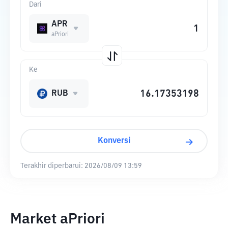
Dari
APR
aPriori
Ke
RUB
Konversi
Terakhir diperbarui:
2026/08/09 13:59
Market aPriori