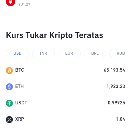
¥
31.27
Kurs Tukar Kripto Teratas
USD
INR
EUR
BRL
RUB
BTC
65,193.54
ETH
1,923.23
USDT
0.99925
XRP
1.04