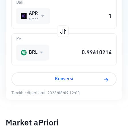
Dari
APR
aPriori
Ke
BRL
Konversi
Terakhir diperbarui:
2026/08/09 12:00
Market aPriori