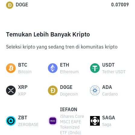
DOGE
0.07009
Temukan Lebih Banyak Kripto
Seleksi kripto yang sedang tren di komunitas kripto
BTC
ETH
USDT
Bitcoin
Ethereum
Tether USDT
XRP
DOGE
ADA
XRP
Dogecoin
Cardano
IEFAON
iShares Core
ZBT
SAGA
MSCI EAFE
ZEROBASE
Saga
Tokenized
ETF (Ondo)