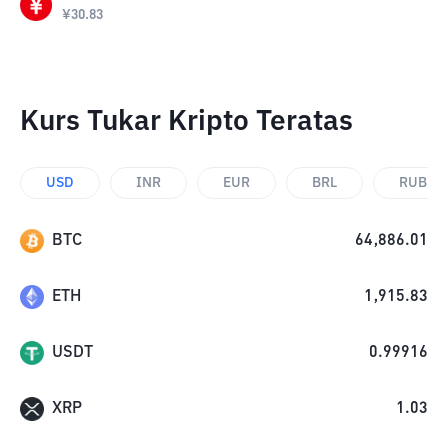
¥
30.83
Kurs Tukar Kripto Teratas
USD
INR
EUR
BRL
RUB
BTC
64,886.01
ETH
1,915.83
USDT
0.99916
XRP
1.03