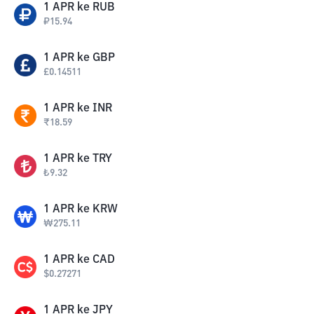
1
APR
ke
RUB
₽
15.94
1
APR
ke
GBP
£
0.14511
1
APR
ke
INR
₹
18.59
1
APR
ke
TRY
₺
9.32
1
APR
ke
KRW
₩
275.11
1
APR
ke
CAD
$
0.27271
1
APR
ke
JPY