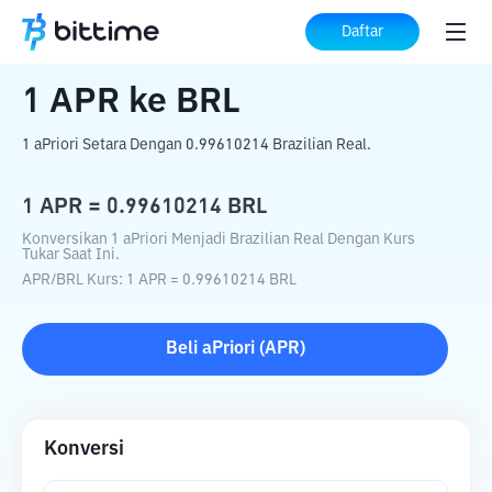
Beranda
Konverter Kripto
APR
ke
BRL
Daftar
1
APR
ke
BRL
1 aPriori Setara Dengan 0.99610214 Brazilian Real.
1
APR
=
0.99610214
BRL
Konversikan 1 aPriori Menjadi Brazilian Real Dengan Kurs
Tukar Saat Ini.
APR
/
BRL
Kurs
: 1
APR
=
0.99610214
BRL
Beli
aPriori
(
APR
)
Konversi