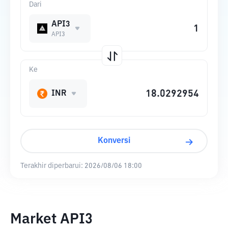
Dari
API3
API3
Ke
INR
Konversi
Terakhir diperbarui:
2026/08/06 18:00
Market API3