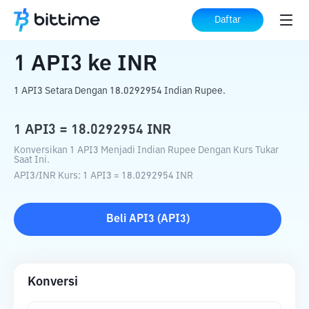
Beranda
Konverter Kripto
API3
ke
INR
Daftar
1
API3
ke
INR
1 API3 Setara Dengan 18.0292954 Indian Rupee.
1
API3
=
18.0292954
INR
Konversikan 1 API3 Menjadi Indian Rupee Dengan Kurs Tukar
Saat Ini.
API3
/
INR
Kurs
: 1
API3
=
18.0292954
INR
Beli
API3
(
API3
)
Konversi