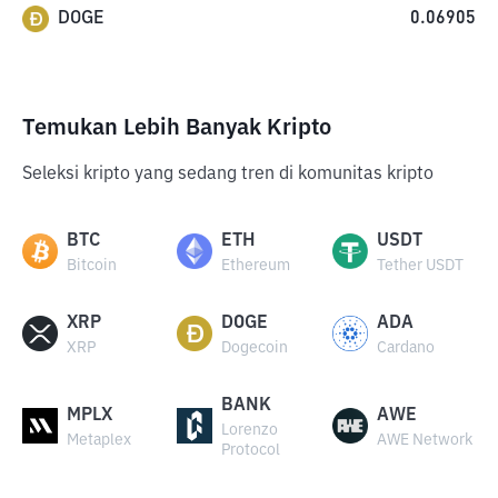
DOGE
0.06905
Temukan Lebih Banyak Kripto
Seleksi kripto yang sedang tren di komunitas kripto
BTC
ETH
USDT
Bitcoin
Ethereum
Tether USDT
XRP
DOGE
ADA
XRP
Dogecoin
Cardano
BANK
MPLX
AWE
Lorenzo
Metaplex
AWE Network
Protocol