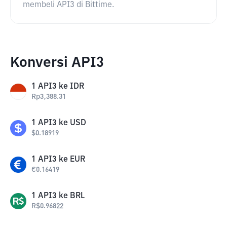
membeli API3 di Bittime.
Konversi API3
1
API3
ke
IDR
Rp
3,388.31
1
API3
ke
USD
$
0.18919
1
API3
ke
EUR
€
0.16419
1
API3
ke
BRL
R$
0.96822