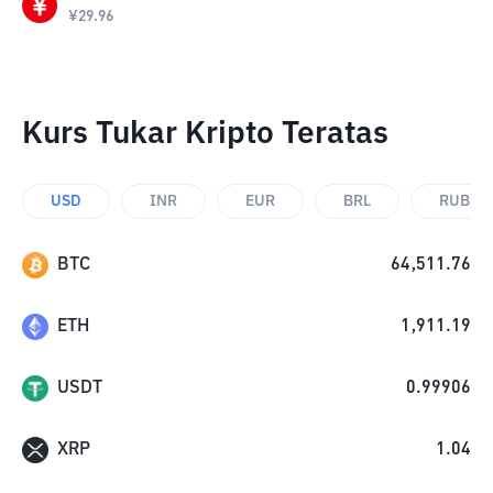
¥
29.96
Kurs Tukar Kripto Teratas
USD
INR
EUR
BRL
RUB
BTC
64,511.76
ETH
1,911.19
USDT
0.99906
XRP
1.04