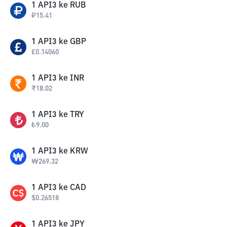
1
API3
ke
RUB
₽
15.41
1
API3
ke
GBP
£
0.14060
1
API3
ke
INR
₹
18.02
1
API3
ke
TRY
₺
9.00
1
API3
ke
KRW
₩
269.32
1
API3
ke
CAD
$
0.26518
1
API3
ke
JPY