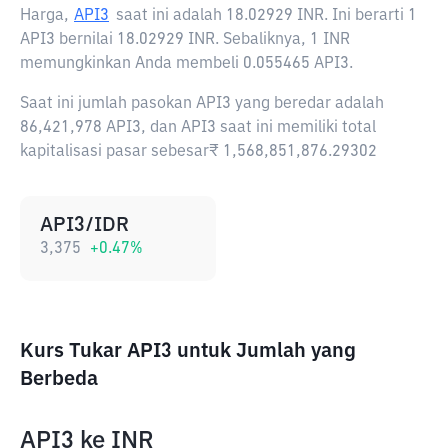
Harga,
API3
saat ini adalah
18.02929 INR
. Ini berarti 1
API3 bernilai 18.02929 INR. Sebaliknya, 1 INR
memungkinkan Anda membeli 0.055465 API3.
Saat ini jumlah pasokan API3 yang beredar adalah
86,421,978 API3, dan API3 saat ini memiliki total
kapitalisasi pasar sebesar₹ 1,568,851,876.29302
API3/IDR
3,375
+
0.47
%
Kurs Tukar API3 untuk Jumlah yang
Berbeda
API3
ke
INR