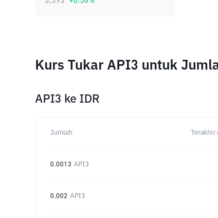
3,393
+
0.56
%
Kurs Tukar API3 untuk Juml
API3
ke
IDR
Jumlah
Terakhir 
0.0013
API3
0.002
API3