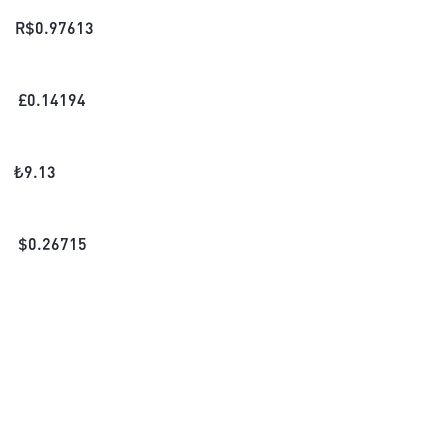
R$
0.97613
£
0.14194
₺
9.13
$
0.26715