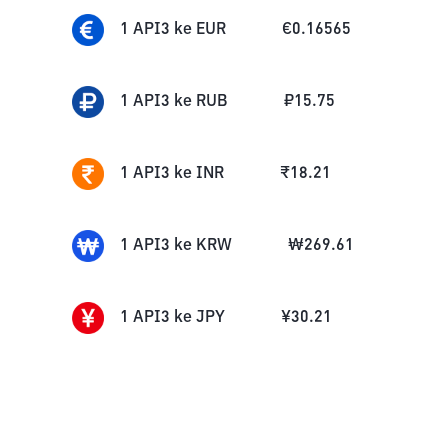
1
API3
ke
EUR
€
0.16565
1
API3
ke
RUB
₽
15.75
1
API3
ke
INR
₹
18.21
1
API3
ke
KRW
₩
269.61
1
API3
ke
JPY
¥
30.21