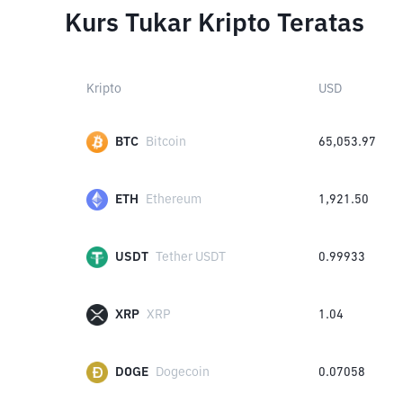
Kurs Tukar Kripto Teratas
Kripto
USD
BTC
Bitcoin
65,053.97
ETH
Ethereum
1,921.50
USDT
Tether USDT
0.99933
XRP
XRP
1.04
DOGE
Dogecoin
0.07058