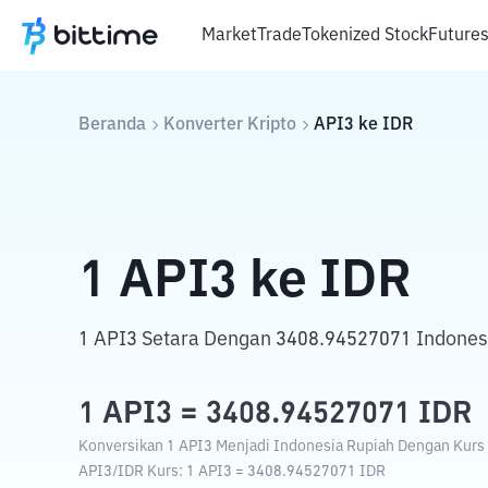
Market
Trade
Tokenized Stock
Future
Beranda
Konverter Kripto
API3
ke
IDR
1
API3
ke
IDR
1 API3 Setara Dengan 3408.94527071 Indones
1
API3
=
3408.94527071
IDR
Konversikan 1 API3 Menjadi Indonesia Rupiah Dengan Kurs T
API3
/
IDR
Kurs
: 1
API3
=
3408.94527071
IDR