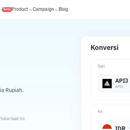
s
Product
Campaign
Blog
Beta
Konversi
Dari
API3
API3
ia Rupiah.
Ke
ukar Saat Ini.
IDR