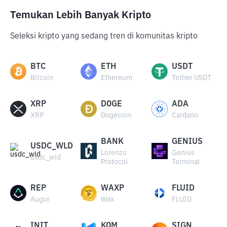
Temukan Lebih Banyak Kripto
Seleksi kripto yang sedang tren di komunitas kripto
BTC
ETH
USDT
Bitcoin
Ethereum
Tether USDT
XRP
DOGE
ADA
XRP
Dogecoin
Cardano
BANK
GENIUS
USDC_WLD
Lorenzo
Genius
usdc_wld
Protocol
Terminal
REP
WAXP
FLUID
Augur
Wax
FLUID
INIT
KOM
SIGN