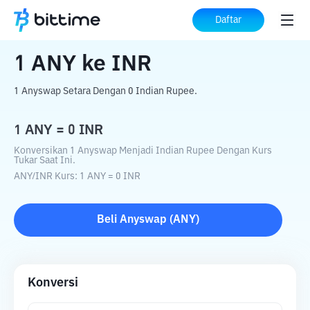
Beranda
Konverter Kripto
ANY
ke
INR
Daftar
1
ANY
ke
INR
1 Anyswap Setara Dengan 0 Indian Rupee.
1
ANY
=
0
INR
Konversikan 1 Anyswap Menjadi Indian Rupee Dengan Kurs
Tukar Saat Ini.
ANY
/
INR
Kurs
: 1
ANY
=
0
INR
Beli
Anyswap
(
ANY
)
Konversi