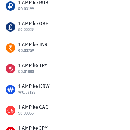
1
AMP
ke
RUB
₽
0.03199
1
AMP
ke
GBP
£
0.00029
1
AMP
ke
INR
₹
0.03759
1
AMP
ke
TRY
₺
0.01880
1
AMP
ke
KRW
₩
0.56128
1
AMP
ke
CAD
$
0.00055
1
AMP
ke
JPY