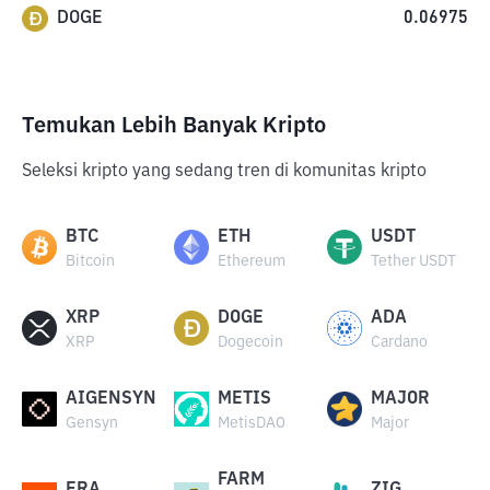
DOGE
0.06975
Temukan Lebih Banyak Kripto
Seleksi kripto yang sedang tren di komunitas kripto
BTC
ETH
USDT
Bitcoin
Ethereum
Tether USDT
XRP
DOGE
ADA
XRP
Dogecoin
Cardano
AIGENSYN
METIS
MAJOR
Gensyn
MetisDAO
Major
FARM