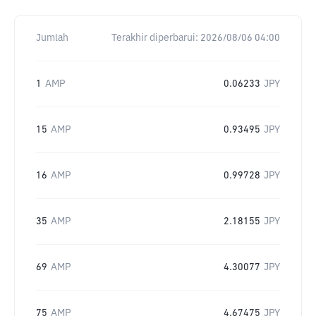
Jumlah
Terakhir diperbarui:
2026/08/06 04:00
1
AMP
0.06233
JPY
15
AMP
0.93495
JPY
16
AMP
0.99728
JPY
35
AMP
2.18155
JPY
69
AMP
4.30077
JPY
75
AMP
4.67475
JPY