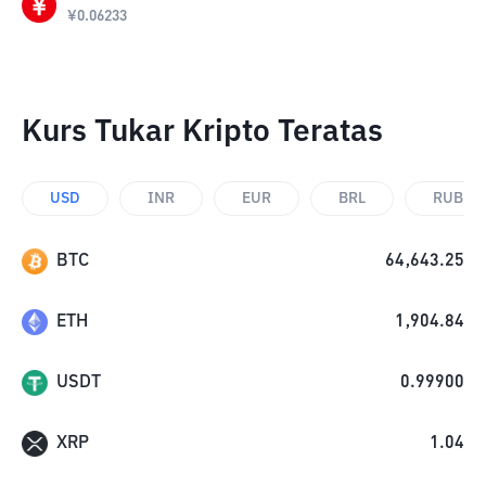
¥
0.06233
Kurs Tukar Kripto Teratas
USD
INR
EUR
BRL
RUB
BTC
64,643.25
ETH
1,904.84
USDT
0.99900
XRP
1.04