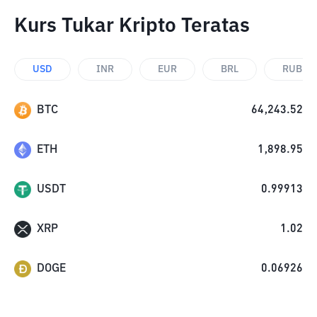
Kurs Tukar Kripto Teratas
USD
INR
EUR
BRL
RUB
BTC
64,243.52
ETH
1,898.95
USDT
0.99913
XRP
1.02
DOGE
0.06926