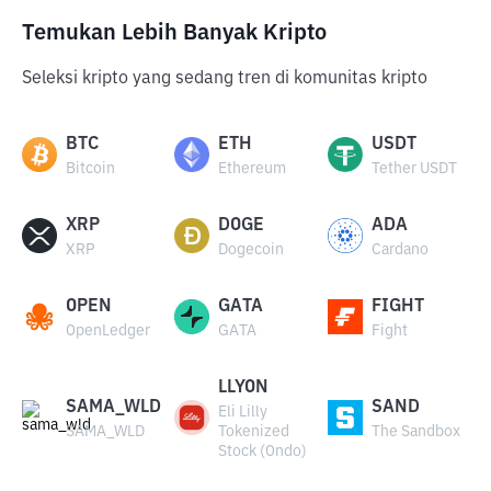
Temukan Lebih Banyak Kripto
Seleksi kripto yang sedang tren di komunitas kripto
BTC
ETH
USDT
Bitcoin
Ethereum
Tether USDT
XRP
DOGE
ADA
XRP
Dogecoin
Cardano
OPEN
GATA
FIGHT
OpenLedger
GATA
Fight
LLYON
SAMA_WLD
SAND
Eli Lilly
SAMA_WLD
Tokenized
The Sandbox
Stock (Ondo)