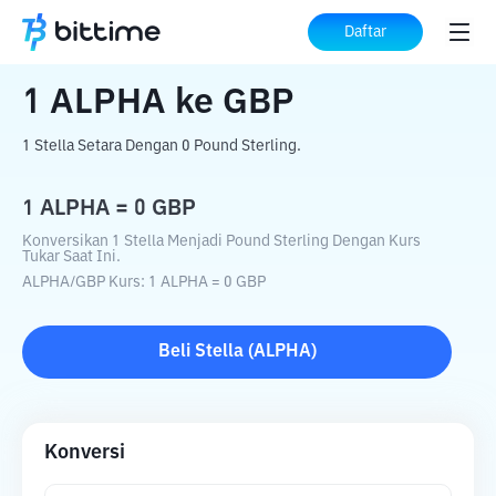
Beranda
Konverter Kripto
ALPHA
ke
Daftar
GBP
1
ALPHA
ke
GBP
1 Stella Setara Dengan 0 Pound Sterling.
1
ALPHA
=
0
GBP
Konversikan 1 Stella Menjadi Pound Sterling Dengan Kurs
Tukar Saat Ini.
ALPHA
/
GBP
Kurs
: 1
ALPHA
=
0
GBP
Beli
Stella
(
ALPHA
)
Konversi