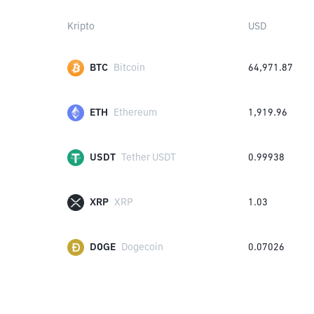
Kripto
USD
BTC
Bitcoin
64,971.87
ETH
Ethereum
1,919.96
USDT
Tether USDT
0.99938
XRP
XRP
1.03
DOGE
Dogecoin
0.07026