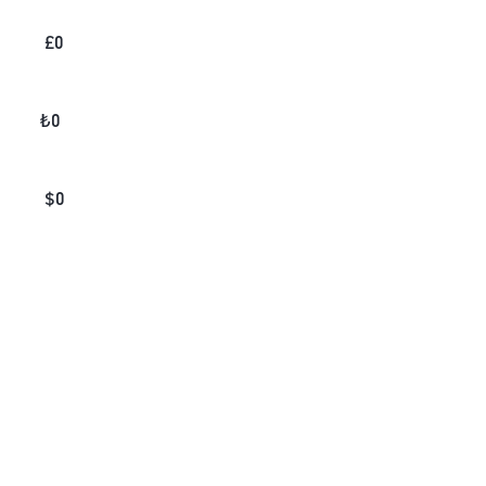
£
0
₺
0
$
0