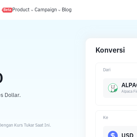
s
Product
Campaign
Blog
Beta
Konversi
Dari
D
ALPA
Alpaca F
s Dollar.
Ke
Dengan Kurs Tukar Saat Ini.
USD