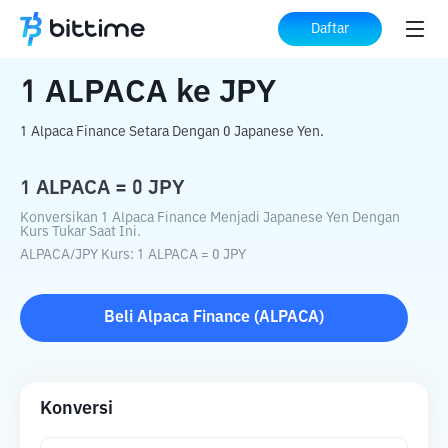
Beranda
Konverter Kripto
ALPACA
ke
Daftar
JPY
1
ALPACA
ke
JPY
1 Alpaca Finance Setara Dengan 0 Japanese Yen.
1
ALPACA
=
0
JPY
Konversikan 1 Alpaca Finance Menjadi Japanese Yen Dengan
Kurs Tukar Saat Ini.
ALPACA
/
JPY
Kurs
: 1
ALPACA
=
0
JPY
Beli
Alpaca Finance
(
ALPACA
)
Konversi