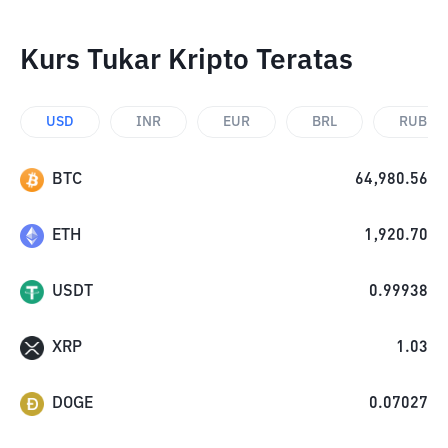
Kurs Tukar Kripto Teratas
USD
INR
EUR
BRL
RUB
BTC
64,980.56
ETH
1,920.70
USDT
0.99938
XRP
1.03
DOGE
0.07027