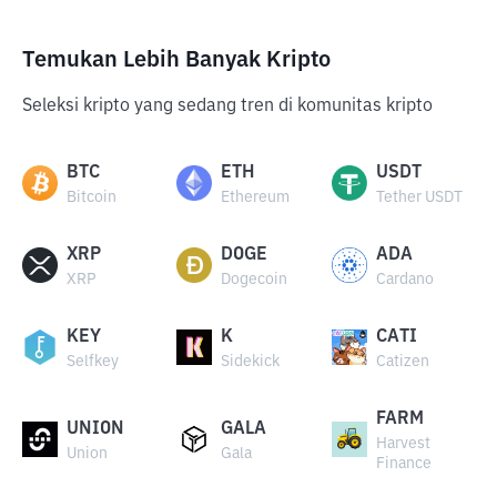
Temukan Lebih Banyak Kripto
Seleksi kripto yang sedang tren di komunitas kripto
BTC
ETH
USDT
Bitcoin
Ethereum
Tether USDT
XRP
DOGE
ADA
XRP
Dogecoin
Cardano
KEY
K
CATI
Selfkey
Sidekick
Catizen
FARM
UNION
GALA
Harvest
Union
Gala
Finance