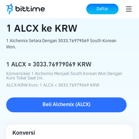
Beranda
Konverter Kripto
ALCX
ke
KRW
Daftar
1
ALCX
ke
KRW
1 Alchemix Setara Dengan 3033.76979069 South Korean
Won.
1
ALCX
=
3033.76979069
KRW
Konversikan 1 Alchemix Menjadi South Korean Won Dengan
Kurs Tukar Saat Ini.
ALCX
/
KRW
Kurs
: 1
ALCX
=
3033.76979069
KRW
Beli
Alchemix
(
ALCX
)
Konversi