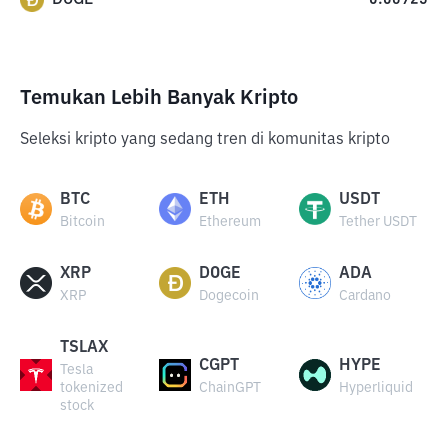
0.06925
Temukan Lebih Banyak Kripto
Seleksi kripto yang sedang tren di komunitas kripto
BTC
ETH
USDT
Bitcoin
Ethereum
Tether USDT
XRP
DOGE
ADA
XRP
Dogecoin
Cardano
TSLAX
CGPT
HYPE
Tesla
tokenized
ChainGPT
Hyperliquid
stock