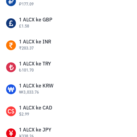
₽
177.09
1
ALCX
ke
GBP
£
1.58
1
ALCX
ke
INR
₹
203.37
1
ALCX
ke
TRY
₺
101.70
1
ALCX
ke
KRW
₩
3,033.76
1
ALCX
ke
CAD
$
2.99
1
ALCX
ke
JPY
¥
338.26