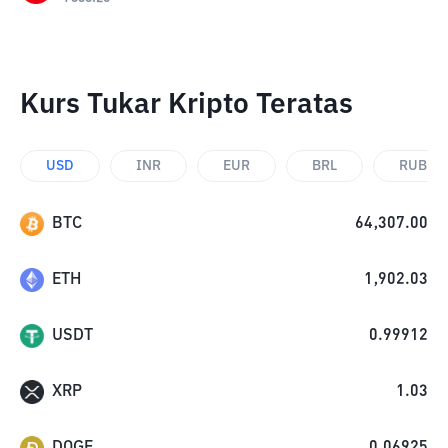
Kurs Tukar Kripto Teratas
USD
INR
EUR
BRL
RUB
BTC
64,307.00
ETH
1,902.03
USDT
0.99912
XRP
1.03
DOGE