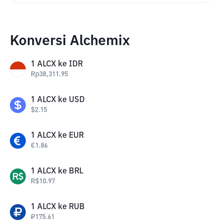
Konversi Alchemix
1
ALCX
ke
IDR
Rp
38,311.95
1
ALCX
ke
USD
$
2.15
1
ALCX
ke
EUR
€
1.86
1
ALCX
ke
BRL
R$
10.97
1
ALCX
ke
RUB
₽
175.61