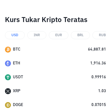
Kurs Tukar Kripto Teratas
USD
INR
EUR
BRL
RUB
BTC
64,887.81
ETH
1,916.36
USDT
0.99916
XRP
1.03
DOGE
0.07015