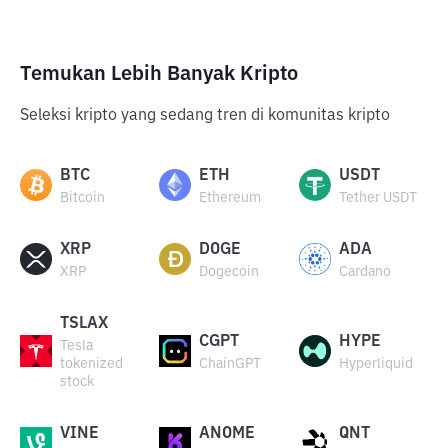
Temukan Lebih Banyak Kripto
Seleksi kripto yang sedang tren di komunitas kripto
BTC
ETH
USDT
Bitcoin
Ethereum
Tether USDT
XRP
DOGE
ADA
XRP
Dogecoin
Cardano
TSLAX
CGPT
HYPE
Tesla
tokenized
ChainGPT
Hyperliquid
stock
VINE
ANOME
QNT