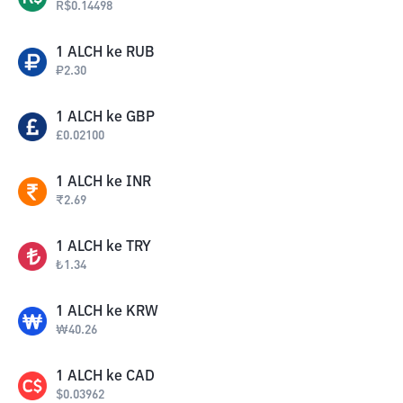
R$
0.14498
1
ALCH
ke
RUB
₽
2.30
1
ALCH
ke
GBP
£
0.02100
1
ALCH
ke
INR
₹
2.69
1
ALCH
ke
TRY
₺
1.34
1
ALCH
ke
KRW
₩
40.26
1
ALCH
ke
CAD
$
0.03962