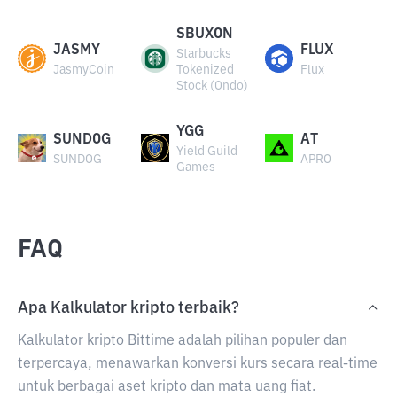
SBUXON
JASMY
FLUX
Starbucks
JasmyCoin
Tokenized
Flux
Stock (Ondo)
YGG
SUNDOG
AT
Yield Guild
SUNDOG
APRO
Games
FAQ
Apa Kalkulator kripto terbaik?
Kalkulator kripto Bittime adalah pilihan populer dan
terpercaya, menawarkan konversi kurs secara real-time
untuk berbagai aset kripto dan mata uang fiat.