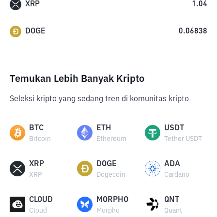
XRP
1.04
DOGE
0.06838
Temukan Lebih Banyak Kripto
Seleksi kripto yang sedang tren di komunitas kripto
BTC
ETH
USDT
Bitcoin
Ethereum
Tether USDT
XRP
DOGE
ADA
XRP
Dogecoin
Cardano
CLOUD
MORPHO
QNT
Cloud
Morpho
Quant