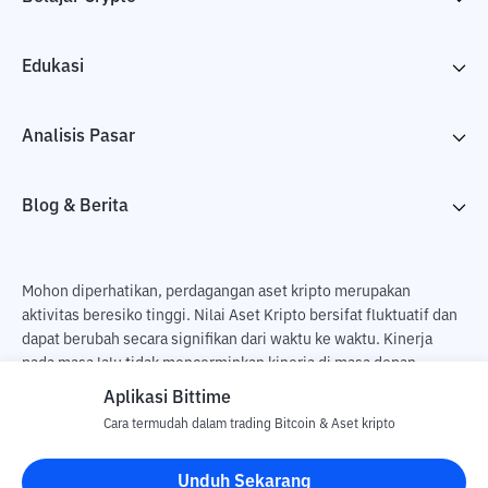
Edukasi
Analisis Pasar
Blog & Berita
Mohon diperhatikan, perdagangan aset kripto merupakan
aktivitas beresiko tinggi. Nilai Aset Kripto bersifat fluktuatif dan
dapat berubah secara signifikan dari waktu ke waktu. Kinerja
pada masa lalu tidak mencerminkan kinerja di masa depan.
Terdapat risiko kehilangan sebagai dampak dari membeli dan
Aplikasi Bittime
menjual aset kripto dan sepenuhnya keputusan independen dari
Cara termudah dalam trading Bitcoin & Aset kripto
pengguna. PT Utama Aset Digital Indonesia (Bittime) tidak
bertanggung jawab atas perubahan fluktuasi dari nilai tukar Aset
Unduh Sekarang
Kripto.