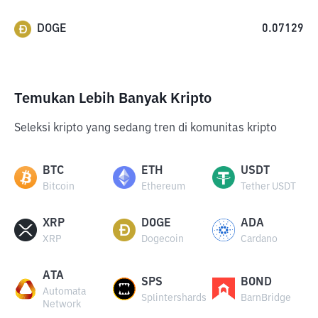
DOGE
0.07129
Temukan Lebih Banyak Kripto
Seleksi kripto yang sedang tren di komunitas kripto
BTC
ETH
USDT
Bitcoin
Ethereum
Tether USDT
XRP
DOGE
ADA
XRP
Dogecoin
Cardano
ATA
SPS
BOND
Automata
Splintershards
BarnBridge
Network