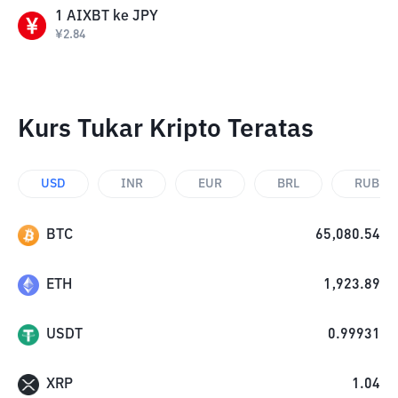
1
AIXBT
ke
JPY
¥
2.84
Kurs Tukar Kripto Teratas
USD
INR
EUR
BRL
RUB
BTC
65,080.54
ETH
1,923.89
USDT
0.99931
XRP
1.04