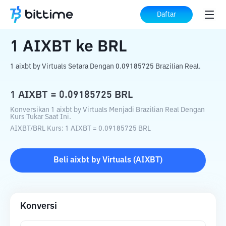
Beranda
Konverter Kripto
AIXBT
ke
BRL
Daftar
1
AIXBT
ke
BRL
1 aixbt by Virtuals Setara Dengan 0.09185725 Brazilian Real.
1
AIXBT
=
0.09185725
BRL
Konversikan 1 aixbt by Virtuals Menjadi Brazilian Real Dengan
Kurs Tukar Saat Ini.
AIXBT
/
BRL
Kurs
: 1
AIXBT
=
0.09185725
BRL
Beli
aixbt by Virtuals
(
AIXBT
)
Konversi