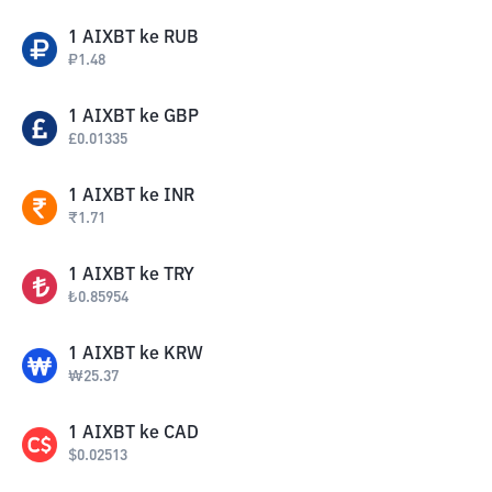
1
AIXBT
ke
RUB
₽
1.48
1
AIXBT
ke
GBP
£
0.01335
1
AIXBT
ke
INR
₹
1.71
1
AIXBT
ke
TRY
₺
0.85954
1
AIXBT
ke
KRW
₩
25.37
1
AIXBT
ke
CAD
$
0.02513