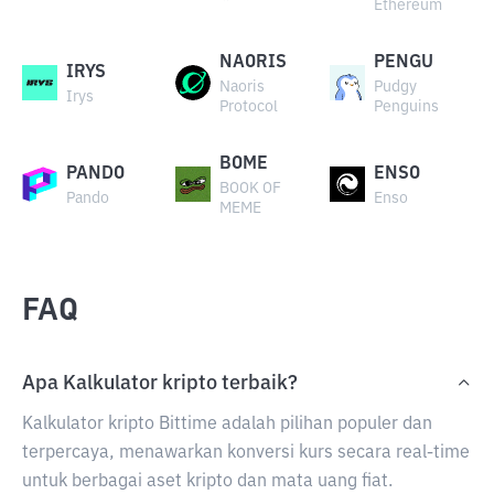
Ethereum
NAORIS
PENGU
IRYS
Naoris
Pudgy
Irys
Protocol
Penguins
BOME
PANDO
ENSO
BOOK OF
Pando
Enso
MEME
FAQ
Apa Kalkulator kripto terbaik?
Kalkulator kripto Bittime adalah pilihan populer dan
terpercaya, menawarkan konversi kurs secara real-time
untuk berbagai aset kripto dan mata uang fiat.