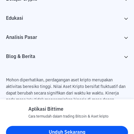
Edukasi
Analisis Pasar
Blog & Berita
Mohon diperhatikan, perdagangan aset kripto merupakan
aktivitas beresiko tinggi. Nilai Aset Kripto bersifat fluktuatif dan
dapat berubah secara signifikan dari waktu ke waktu. Kinerja
pada masa lalu tidak mencerminkan kinerja di masa depan.
Terdapat risiko kehilangan sebagai dampak dari membeli dan
Aplikasi Bittime
menjual aset kripto dan sepenuhnya keputusan independen dari
Cara termudah dalam trading Bitcoin & Aset kripto
pengguna. PT Utama Aset Digital Indonesia (Bittime) tidak
bertanggung jawab atas perubahan fluktuasi dari nilai tukar Aset
Unduh Sekarang
Kripto.