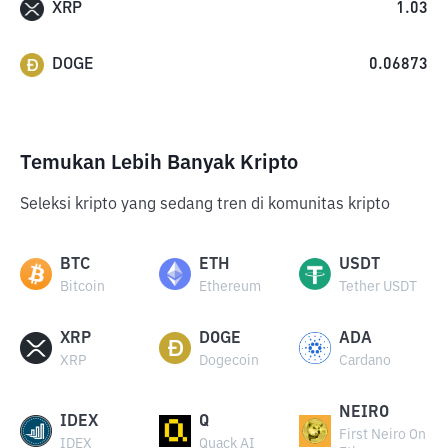
XRP
1.03
DOGE
0.06873
Temukan Lebih Banyak Kripto
Seleksi kripto yang sedang tren di komunitas kripto
BTC
ETH
USDT
Bitcoin
Ethereum
Tether USDT
XRP
DOGE
ADA
XRP
Dogecoin
Cardano
NEIRO
IDEX
Q
First Neiro On
IDEX
Quack AI