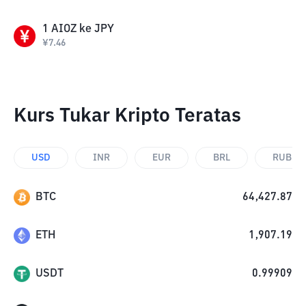
1
AIOZ
ke
JPY
¥
7.46
Kurs Tukar Kripto Teratas
USD
INR
EUR
BRL
RUB
BTC
64,427.87
ETH
1,907.19
USDT
0.99909