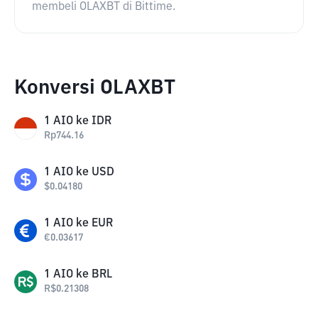
membeli OLAXBT di Bittime.
Konversi OLAXBT
1
AIO
ke
IDR
Rp
744.16
1
AIO
ke
USD
$
0.04180
1
AIO
ke
EUR
€
0.03617
1
AIO
ke
BRL
R$
0.21308