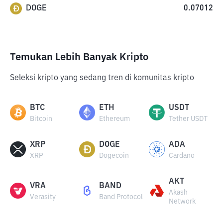
DOGE
0.07012
Temukan Lebih Banyak Kripto
Seleksi kripto yang sedang tren di komunitas kripto
BTC
ETH
USDT
Bitcoin
Ethereum
Tether USDT
XRP
DOGE
ADA
XRP
Dogecoin
Cardano
AKT
VRA
BAND
Akash
Verasity
Band Protocol
Network