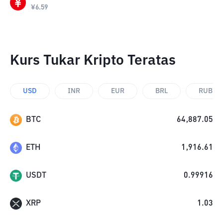
¥
6.59
Kurs Tukar Kripto Teratas
USD
INR
EUR
BRL
RUB
BTC
64,887.05
ETH
1,916.61
USDT
0.99916
XRP
1.03