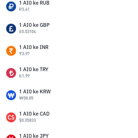
1
AIO
ke
RUB
₽
3.41
1
AIO
ke
GBP
£
0.03104
1
AIO
ke
INR
₹
3.97
1
AIO
ke
TRY
₺
1.99
1
AIO
ke
KRW
₩
58.85
1
AIO
ke
CAD
$
0.05833
1
AIO
ke
JPY