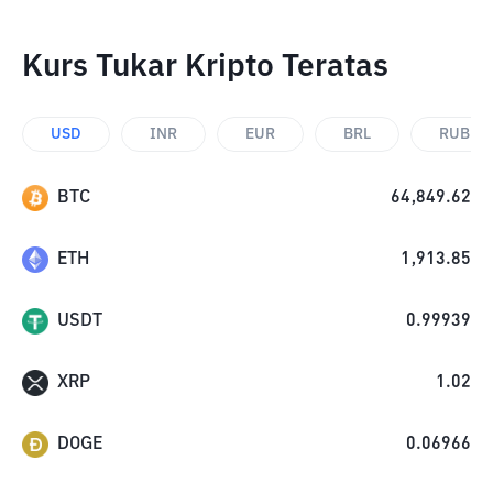
Kurs Tukar Kripto Teratas
USD
INR
EUR
BRL
RUB
BTC
64,849.62
ETH
1,913.85
USDT
0.99939
XRP
1.02
DOGE
0.06966