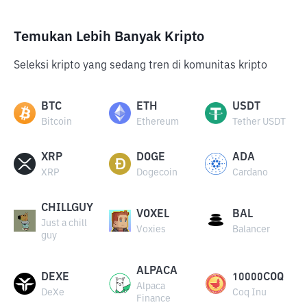
Temukan Lebih Banyak Kripto
Seleksi kripto yang sedang tren di komunitas kripto
BTC
ETH
USDT
Bitcoin
Ethereum
Tether USDT
XRP
DOGE
ADA
XRP
Dogecoin
Cardano
CHILLGUY
VOXEL
BAL
Just a chill
Voxies
Balancer
guy
ALPACA
DEXE
10000COQ
Alpaca
DeXe
Coq Inu
Finance