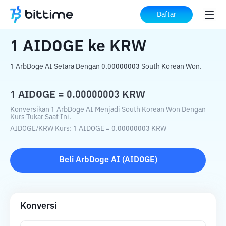
Beranda
Konverter Kripto
AIDOGE
ke
Daftar
KRW
1
AIDOGE
ke
KRW
1 ArbDoge AI Setara Dengan 0.00000003 South Korean Won.
1
AIDOGE
=
0.00000003
KRW
Konversikan 1 ArbDoge AI Menjadi South Korean Won Dengan
Kurs Tukar Saat Ini.
AIDOGE
/
KRW
Kurs
: 1
AIDOGE
=
0.00000003
KRW
Beli
ArbDoge AI
(
AIDOGE
)
Konversi