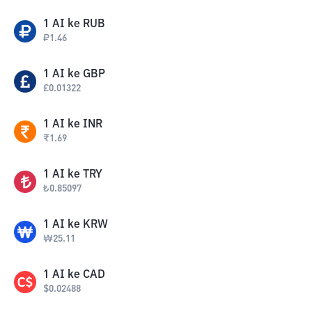
1
AI
ke
RUB
₽
1.46
1
AI
ke
GBP
£
0.01322
1
AI
ke
INR
₹
1.69
1
AI
ke
TRY
₺
0.85097
1
AI
ke
KRW
₩
25.11
1
AI
ke
CAD
$
0.02488