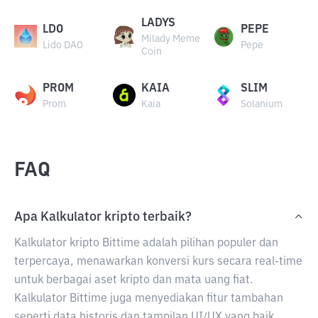
LADYS
LDO
PEPE
Milady Meme
Lido DAO
Pepe
Coin
PROM
KAIA
SLIM
Prom
Kaia
Solanium
FAQ
Apa Kalkulator kripto terbaik?
Kalkulator kripto Bittime adalah pilihan populer dan
terpercaya, menawarkan konversi kurs secara real-time
untuk berbagai aset kripto dan mata uang fiat.
Kalkulator Bittime juga menyediakan fitur tambahan
seperti data historis dan tampilan UI/UX yang baik