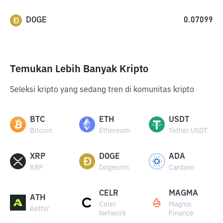
DOGE
0.07099
Temukan Lebih Banyak Kripto
Seleksi kripto yang sedang tren di komunitas kripto
BTC
ETH
USDT
Bitcoin
Ethereum
Tether USDT
XRP
DOGE
ADA
XRP
Dogecoin
Cardano
CELR
MAGMA
ATH
Celer
Magma
Aethir
Network
Finance