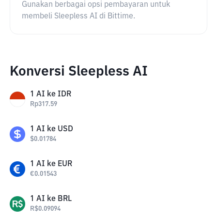
Gunakan berbagai opsi pembayaran untuk
membeli Sleepless AI di Bittime.
Konversi Sleepless AI
1
AI
ke
IDR
Rp
317.59
1
AI
ke
USD
$
0.01784
1
AI
ke
EUR
€
0.01543
1
AI
ke
BRL
R$
0.09094