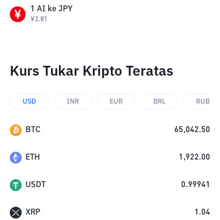
1
AI
ke
JPY
¥
2.81
Kurs Tukar Kripto Teratas
USD
INR
EUR
BRL
RUB
BTC
65,042.50
ETH
1,922.00
USDT
0.99941
XRP
1.04