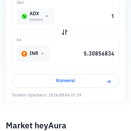
Dari
ADX
heyAura
Ke
INR
Konversi
Terakhir diperbarui:
2026/08/06 01:59
Market heyAura