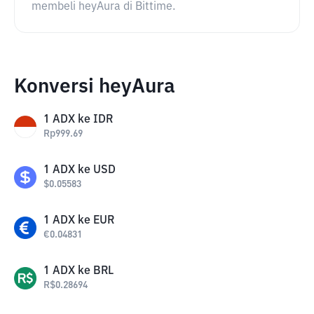
membeli heyAura di Bittime.
Konversi heyAura
1
ADX
ke
IDR
Rp
999.69
1
ADX
ke
USD
$
0.05583
1
ADX
ke
EUR
€
0.04831
1
ADX
ke
BRL
R$
0.28694