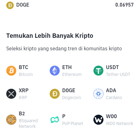
DOGE
0.06957
Temukan Lebih Banyak Kripto
Seleksi kripto yang sedang tren di komunitas kripto
BTC
ETH
USDT
Bitcoin
Ethereum
Tether USDT
XRP
DOGE
ADA
XRP
Dogecoin
Cardano
B2
P
WOO
BSquared
PoP Planet
WOO Network
Network