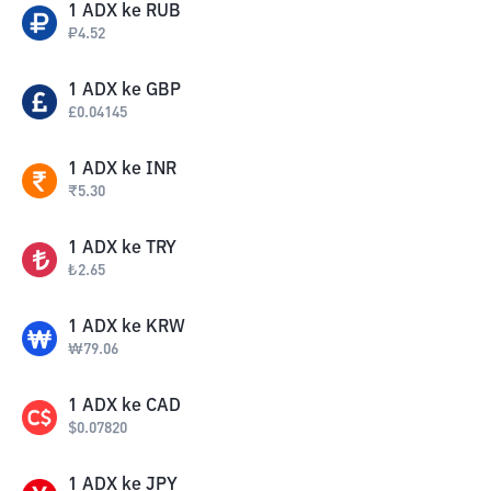
1
ADX
ke
RUB
₽
4.52
1
ADX
ke
GBP
£
0.04145
1
ADX
ke
INR
₹
5.30
1
ADX
ke
TRY
₺
2.65
1
ADX
ke
KRW
₩
79.06
1
ADX
ke
CAD
$
0.07820
1
ADX
ke
JPY