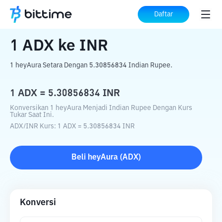
Beranda
Konverter Kripto
ADX
ke
INR
Daftar
1
ADX
ke
INR
1 heyAura Setara Dengan 5.30856834 Indian Rupee.
1
ADX
=
5.30856834
INR
Konversikan 1 heyAura Menjadi Indian Rupee Dengan Kurs
Tukar Saat Ini.
ADX
/
INR
Kurs
: 1
ADX
=
5.30856834
INR
Beli
heyAura
(
ADX
)
Konversi