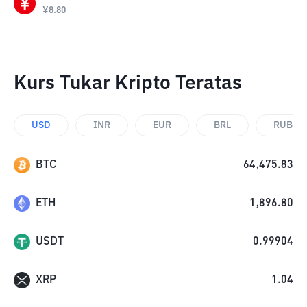
¥
8.80
Kurs Tukar Kripto Teratas
USD
INR
EUR
BRL
RUB
BTC
64,475.83
ETH
1,896.80
USDT
0.99904
XRP
1.04