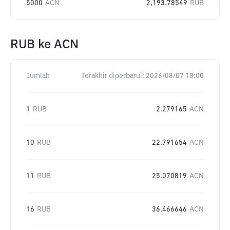
5000
ACN
2,193.78549
RUB
RUB
ke
ACN
Jumlah
Terakhir diperbarui:
2026/08/07 18:00
1
RUB
2.279165
ACN
10
RUB
22.791654
ACN
11
RUB
25.070819
ACN
16
RUB
36.466646
ACN