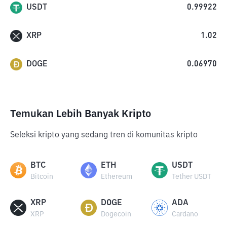
USDT
0.99922
XRP
1.02
DOGE
0.06970
Temukan Lebih Banyak Kripto
Seleksi kripto yang sedang tren di komunitas kripto
BTC
ETH
USDT
Bitcoin
Ethereum
Tether USDT
XRP
DOGE
ADA
XRP
Dogecoin
Cardano