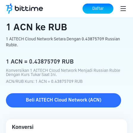
Beranda
Konverter Kripto
ACN
ke
RUB
Daftar
1
ACN
ke
RUB
1 AITECH Cloud Network Setara Dengan 0.43875709 Russian
Ruble.
1
ACN
=
0.43875709
RUB
Konversikan 1 AITECH Cloud Network Menjadi Russian Ruble
Dengan Kurs Tukar Saat Ini.
ACN
/
RUB
Kurs
: 1
ACN
=
0.43875709
RUB
Beli
AITECH Cloud Network
(
ACN
)
Konversi