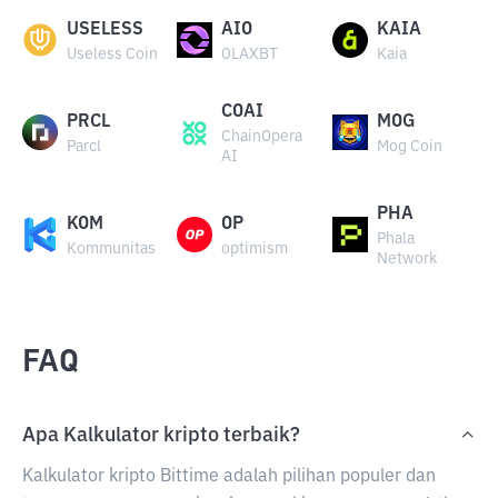
USELESS
AIO
KAIA
Useless Coin
OLAXBT
Kaia
COAI
PRCL
MOG
ChainOpera
Parcl
Mog Coin
AI
PHA
KOM
OP
Phala
Kommunitas
optimism
Network
FAQ
Apa Kalkulator kripto terbaik?
Kalkulator kripto Bittime adalah pilihan populer dan