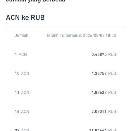
ACN
ke
RUB
Jumlah
Terakhir diperbarui:
2026/08/07 18:00
1
ACN
0.43875
RUB
10
ACN
4.38757
RUB
11
ACN
4.82632
RUB
16
ACN
7.02011
RUB
27
ACN
11.84644
RUB