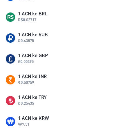
1
ACN
ke
BRL
R$
0.02717
1
ACN
ke
RUB
₽
0.43875
1
ACN
ke
GBP
£
0.00395
1
ACN
ke
INR
₹
0.50759
1
ACN
ke
TRY
₺
0.25435
1
ACN
ke
KRW
₩
7.51