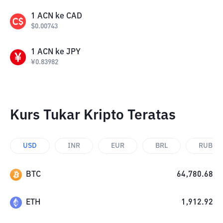
1
ACN
ke
CAD
$
0.00743
1
ACN
ke
JPY
¥
0.83982
Kurs Tukar Kripto Teratas
USD
INR
EUR
BRL
RUB
BTC
64,780.68
ETH
1,912.92