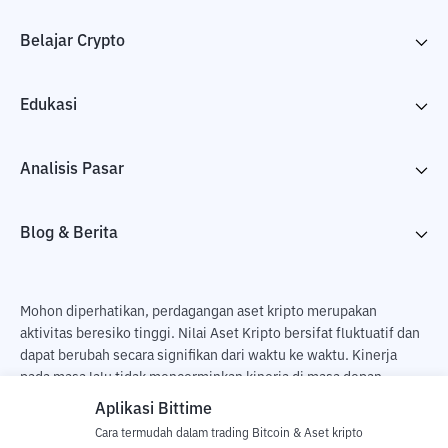
Belajar Crypto
Edukasi
Analisis Pasar
Blog & Berita
Mohon diperhatikan, perdagangan aset kripto merupakan
aktivitas beresiko tinggi. Nilai Aset Kripto bersifat fluktuatif dan
dapat berubah secara signifikan dari waktu ke waktu. Kinerja
pada masa lalu tidak mencerminkan kinerja di masa depan.
Terdapat risiko kehilangan sebagai dampak dari membeli dan
Aplikasi Bittime
menjual aset kripto dan sepenuhnya keputusan independen dari
Cara termudah dalam trading Bitcoin & Aset kripto
pengguna. PT Utama Aset Digital Indonesia (Bittime) tidak