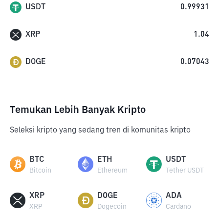
USDT
0.99931
XRP
1.04
DOGE
0.07043
Temukan Lebih Banyak Kripto
Seleksi kripto yang sedang tren di komunitas kripto
BTC
ETH
USDT
Bitcoin
Ethereum
Tether USDT
XRP
DOGE
ADA
XRP
Dogecoin
Cardano