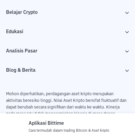
Belajar Crypto
Edukasi
Analisis Pasar
Blog & Berita
Mohon diperhatikan, perdagangan aset kripto merupakan
aktivitas beresiko tinggi. Nilai Aset Kripto bersifat fluktuatif dan
dapat berubah secara signifikan dari waktu ke waktu. Kinerja
pada masa lalu tidak mencerminkan kinerja di masa depan.
Terdapat risiko kehilangan sebagai dampak dari membeli dan
Aplikasi Bittime
menjual aset kripto dan sepenuhnya keputusan independen dari
Cara termudah dalam trading Bitcoin & Aset kripto
pengguna. PT Utama Aset Digital Indonesia (Bittime) tidak