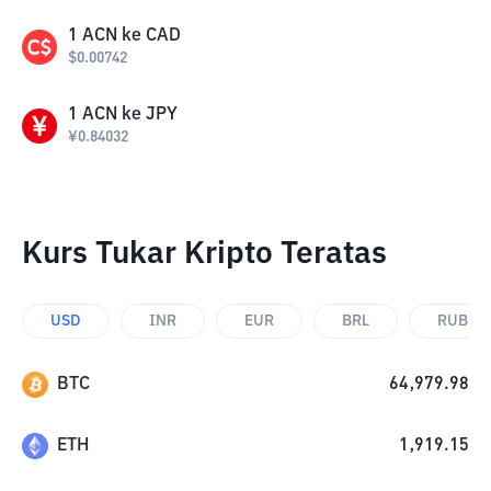
1
ACN
ke
CAD
$
0.00742
1
ACN
ke
JPY
¥
0.84032
Kurs Tukar Kripto Teratas
USD
INR
EUR
BRL
RUB
BTC
64,979.98
ETH
1,919.15