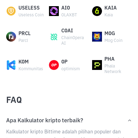
USELESS
AIO
KAIA
Useless Coin
OLAXBT
Kaia
COAI
PRCL
MOG
ChainOpera
Parcl
Mog Coin
AI
PHA
KOM
OP
Phala
Kommunitas
optimism
Network
FAQ
Apa Kalkulator kripto terbaik?
Kalkulator kripto Bittime adalah pilihan populer dan