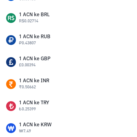
1
ACN
ke
BRL
R$
0.02714
1
ACN
ke
RUB
₽
0.43807
1
ACN
ke
GBP
£
0.00394
1
ACN
ke
INR
₹
0.50662
1
ACN
ke
TRY
₺
0.25399
1
ACN
ke
KRW
₩
7.49